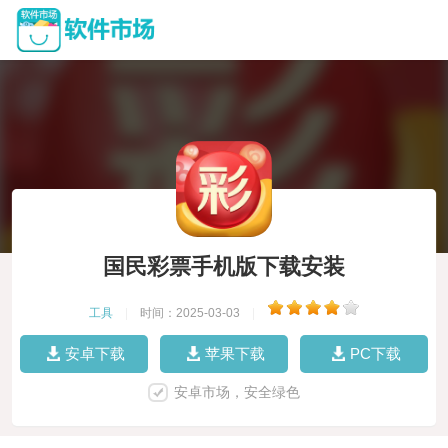
国民彩票手机版下载安装
工具
|
时间：2025-03-03
|
安卓下载
苹果下载
PC下载
安卓市场，安全绿色