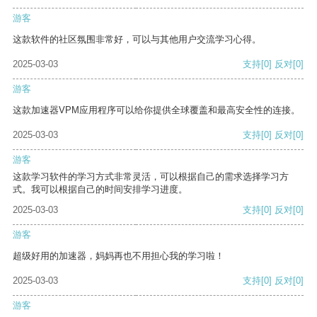
游客
这款软件的社区氛围非常好，可以与其他用户交流学习心得。
2025-03-03
支持
[0]
反对
[0]
游客
这款加速器VPM应用程序可以给你提供全球覆盖和最高安全性的连接。
2025-03-03
支持
[0]
反对
[0]
游客
这款学习软件的学习方式非常灵活，可以根据自己的需求选择学习方
式。我可以根据自己的时间安排学习进度。
2025-03-03
支持
[0]
反对
[0]
游客
超级好用的加速器，妈妈再也不用担心我的学习啦！
2025-03-03
支持
[0]
反对
[0]
游客