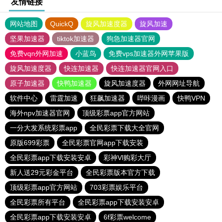
友情链接
网站地图
QuickQ
旋风加速度器
旋风加速
坚果加速器
tiktok加速器
狗急加速器官网
免费vqn外网加速
小蓝鸟
免费vps加速器外网苹果版
旋风加速度器
快连加速器
快连加速器官网入口
原子加速器
快鸭加速器
旋风加速度器
外网网址导航
软件中心
雷霆加速
狂飙加速器
哔咔漫画
快鸭VPN
海外npv加速器官网
顶级彩票app官方网站
一分大发系统彩票app
全民彩票下载大全官网
原版699彩票
全民彩票官网app下载安装
全民彩票app下载安装安卓
彩神Vl购彩大厅
新人送29元彩金平台
全民彩票版本官方下载
顶级彩票app官方网站
703彩票娱乐平台
全民彩票所有平台
全民彩票app下载安装安卓
全民彩票app下载安装安卓
6f彩票welcome