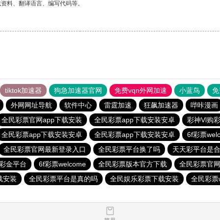
找资料、翻译语言、编写代码等。
tiktok加速器
狗急加速器官网
免费vqn外网加速
小蓝鸟
免
外网网址导航
软件中心
雷霆加速
狂飙加速器
哔咔漫画
全民彩票官网app下载安装
全民彩票app下载安装安卓
彩神Vl购
全民彩票app下载安装安卓
全民彩票app下载安装安卓
6f彩票wel
全民彩票官网最新登录入口
全民彩票平台换了吗
天天彩平台是
元彩金平台
6f彩票welcome
全民彩票版本官方下载
全民彩票官网
载安装
全民彩票平台是真的吗
全民娱乐彩票下载安装
全民彩票w