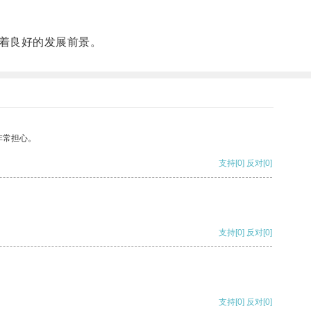
着良好的发展前景。
非常担心。
支持
[0]
反对
[0]
支持
[0]
反对
[0]
支持
[0]
反对
[0]