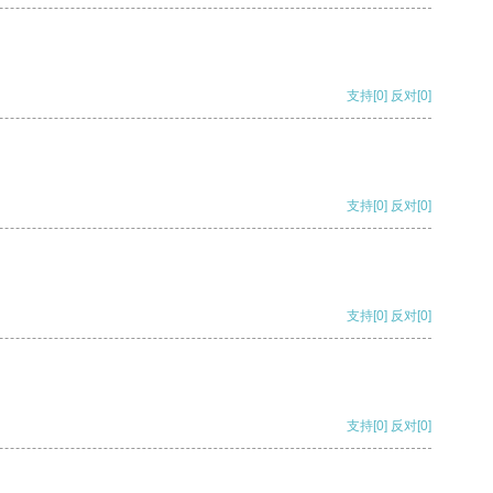
支持
[0]
反对
[0]
支持
[0]
反对
[0]
支持
[0]
反对
[0]
支持
[0]
反对
[0]