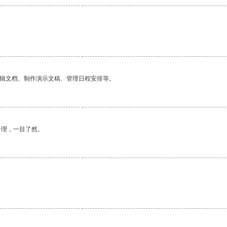
编辑文档、制作演示文稿、管理日程安排等。
合理，一目了然。