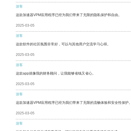
游客
这款加速器VPM应用程序已经为我们带来了无限的隐私保护和自由。
2025-03-05
游客
这款软件的社区氛围非常好，可以与其他用户交流学习心得。
2025-03-05
游客
这款app就像我的财务顾问，让我能够省钱又省心。
2025-03-05
游客
这款加速器VPM应用程序已经为我们带来了无限的流畅体验和安全性保护
2025-03-05
游客