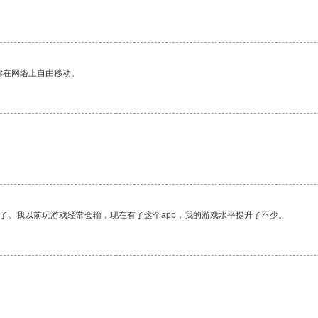
你在网络上自由移动。
了。我以前玩游戏经常会输，现在有了这个app，我的游戏水平提升了不少。
。