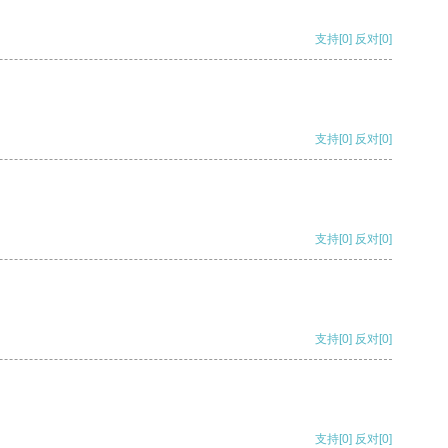
支持
[0]
反对
[0]
支持
[0]
反对
[0]
支持
[0]
反对
[0]
支持
[0]
反对
[0]
支持
[0]
反对
[0]