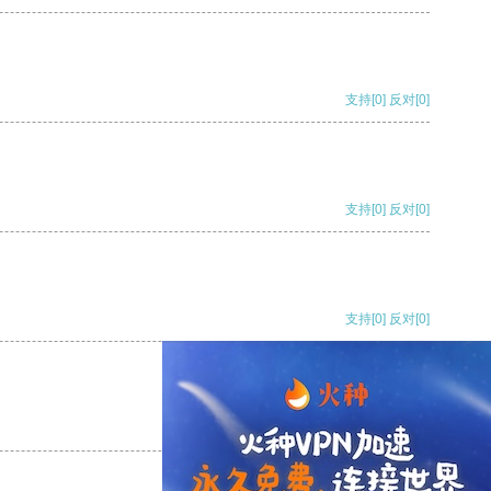
支持
[0]
反对
[0]
支持
[0]
反对
[0]
支持
[0]
反对
[0]
支持
[0]
反对
[0]