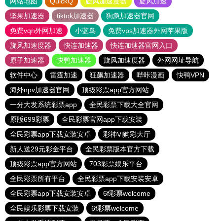
网站地图
QuickQ
旋风加速度器
旋风加速
坚果加速器
tiktok加速器
狗急加速器官网
免费vqn外网加速
小蓝鸟
免费vps加速器外网苹果版
旋风加速度器
快连加速器
快连加速器官网入口
原子加速器
快鸭加速器
旋风加速度器
外网网址导航
软件中心
雷霆加速
狂飙加速器
哔咔漫画
快鸭VPN
海外npv加速器官网
顶级彩票app官方网站
一分大发系统彩票app
全民彩票下载大全官网
原版699彩票
全民彩票官网app下载安装
全民彩票app下载安装安卓
彩神Vl购彩大厅
新人送29元彩金平台
全民彩票版本官方下载
顶级彩票app官方网站
703彩票娱乐平台
全民彩票所有平台
全民彩票app下载安装安卓
全民彩票app下载安装安卓
6f彩票welcome
全民娱乐彩票下载安装
6f彩票welcome