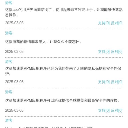
游客
这款app的用户界面简洁明了，使用起来非常容易上手，让我能够快速熟
悉操作。
2025-03-05
支持
[0]
反对
[0]
游客
这款游戏的剧情非常感人，让我久久不能忘怀。
2025-03-05
支持
[0]
反对
[0]
游客
这款加速器VPM应用程序已经为我们带来了无限的隐私保护和安全性保
护。
2025-03-05
支持
[0]
反对
[0]
游客
这款加速器VPM应用程序可以给你提供全球覆盖和最高安全性的连接。
2025-03-05
支持
[0]
反对
[0]
游客