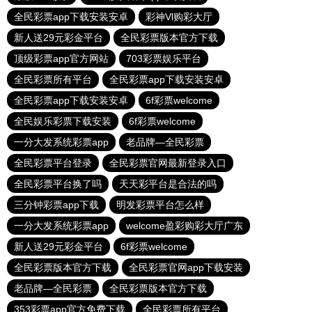
全民彩票app下载安装安卓
彩神Vl购彩大厅
新人送29元彩金平台
全民彩票版本官方下载
顶级彩票app官方网站
703彩票娱乐平台
全民彩票所有平台
全民彩票app下载安装安卓
全民彩票app下载安装安卓
6f彩票welcome
全民娱乐彩票下载安装
6f彩票welcome
一分大发系统彩票app
老品牌—全民彩票
全民彩票平台登录
全民彩票官网最新登录入口
全民彩票平台换了吗
天天彩平台是合法的吗
三分钟彩票app下载
明发彩票平台怎么样
一分大发系统彩票app
welcome盈彩购彩大厅广东
新人送29元彩金平台
6f彩票welcome
全民彩票版本官方下载
全民彩票官网app下载安装
老品牌—全民彩票
全民彩票版本官方下载
353彩票app官方免费下载
全民彩票所有平台