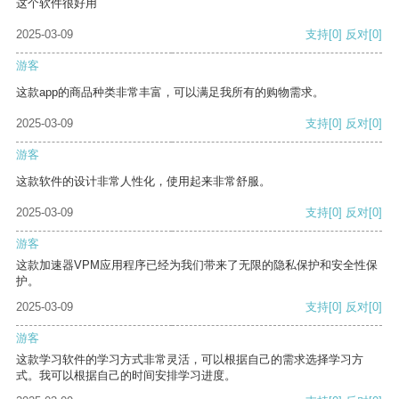
这个软件很好用
2025-03-09
支持
[0]
反对
[0]
游客
这款app的商品种类非常丰富，可以满足我所有的购物需求。
2025-03-09
支持
[0]
反对
[0]
游客
这款软件的设计非常人性化，使用起来非常舒服。
2025-03-09
支持
[0]
反对
[0]
游客
这款加速器VPM应用程序已经为我们带来了无限的隐私保护和安全性保
护。
2025-03-09
支持
[0]
反对
[0]
游客
这款学习软件的学习方式非常灵活，可以根据自己的需求选择学习方
式。我可以根据自己的时间安排学习进度。