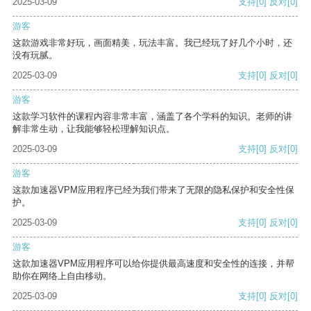
2025-03-09
支持
[0]
反对
[0]
游客
这款游戏非常好玩，画面精美，玩法丰富。我已经玩了好几个小时，还
没有玩腻。
2025-03-09
支持
[0]
反对
[0]
游客
这款学习软件的课程内容非常丰富，涵盖了各个学科的知识。老师的讲
解非常生动，让我能够轻松理解知识点。
2025-03-09
支持
[0]
反对
[0]
游客
这款加速器VPM应用程序已经为我们带来了无限的隐私保护和安全性保
护。
2025-03-09
支持
[0]
反对
[0]
游客
这款加速器VPM应用程序可以给你提供最高速度和安全性的连接，并帮
助你在网络上自由移动。
2025-03-09
支持
[0]
反对
[0]