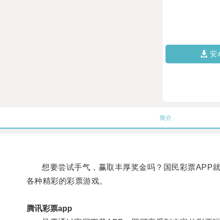
安
简介
想要尝试手气，赢取丰厚奖金吗？国民彩票APP就
各种精彩的彩票游戏。
腾讯彩票app