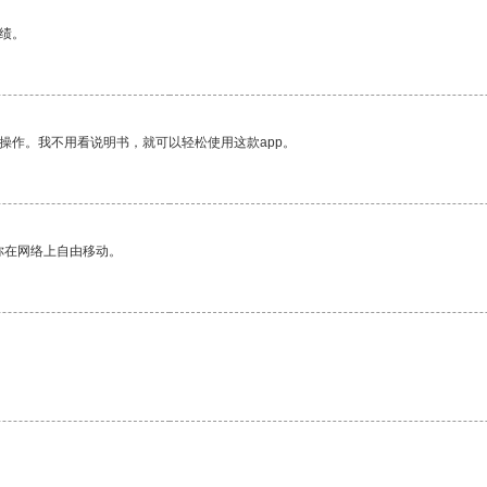
绩。
操作。我不用看说明书，就可以轻松使用这款app。
你在网络上自由移动。