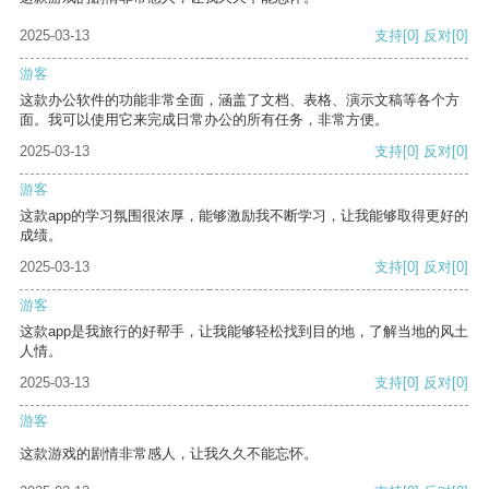
2025-03-13
支持
[0]
反对
[0]
游客
这款办公软件的功能非常全面，涵盖了文档、表格、演示文稿等各个方
面。我可以使用它来完成日常办公的所有任务，非常方便。
2025-03-13
支持
[0]
反对
[0]
游客
这款app的学习氛围很浓厚，能够激励我不断学习，让我能够取得更好的
成绩。
2025-03-13
支持
[0]
反对
[0]
游客
这款app是我旅行的好帮手，让我能够轻松找到目的地，了解当地的风土
人情。
2025-03-13
支持
[0]
反对
[0]
游客
这款游戏的剧情非常感人，让我久久不能忘怀。