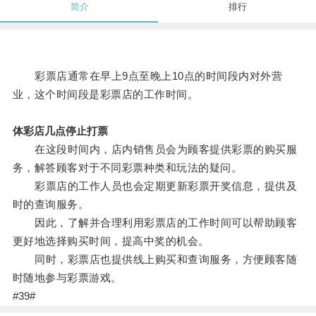
简介
排行
彩票店通常在早上9点至晚上10点的时间段内对外营
业，这个时间段是彩票店的工作时间。
体彩店几点停止打票
在这段时间内，店内销售员会为顾客提供彩票的购买服
务，解答顾客对于不同彩票种类和玩法的疑问。
彩票店的工作人员也会定期更新彩票开奖信息，提供及
时的查询服务。
因此，了解并合理利用彩票店的工作时间可以帮助顾客
更好地选择购买时间，提高中奖的机会。
同时，彩票店也提供线上购买和查询服务，方便顾客随
时随地参与彩票游戏。
#39#