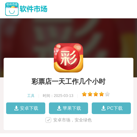
彩票店一天工作几个小时
工具
|
时间：2025-03-13
|
安卓下载
苹果下载
PC下载
安卓市场，安全绿色