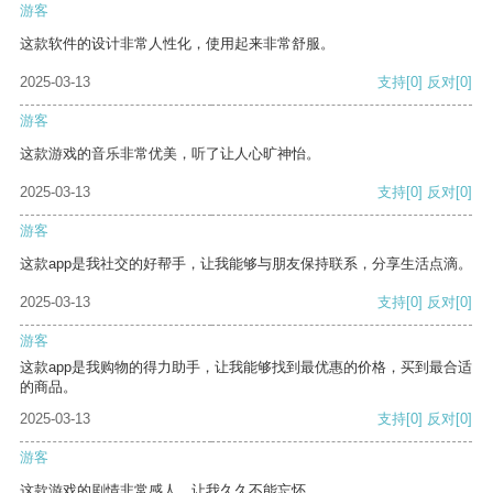
游客
这款软件的设计非常人性化，使用起来非常舒服。
2025-03-13
支持
[0]
反对
[0]
游客
这款游戏的音乐非常优美，听了让人心旷神怡。
2025-03-13
支持
[0]
反对
[0]
游客
这款app是我社交的好帮手，让我能够与朋友保持联系，分享生活点滴。
2025-03-13
支持
[0]
反对
[0]
游客
这款app是我购物的得力助手，让我能够找到最优惠的价格，买到最合适
的商品。
2025-03-13
支持
[0]
反对
[0]
游客
这款游戏的剧情非常感人，让我久久不能忘怀。