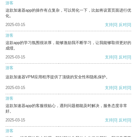
游客
这款加速器app的操作有点复杂，可以简化一下，比如将设置页面进行优
化。
2025-03-15
支持
[0]
反对
[0]
游客
这款app的学习氛围很浓厚，能够激励我不断学习，让我能够取得更好的
成绩。
2025-03-15
支持
[0]
反对
[0]
游客
这款加速器VPM应用程序提供了顶级的安全性和隐私保护。
2025-03-15
支持
[0]
反对
[0]
游客
这款加速器app的客服很贴心，遇到问题都能及时解决，服务态度非常
好。
2025-03-15
支持
[0]
反对
[0]
游客