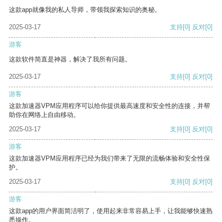
这款app就像我的私人导师，带领我探索知识的奥秘。
2025-03-17
支持
[0]
反对
[0]
游客
这款软件简直是神器，解决了我所有问题。
2025-03-17
支持
[0]
反对
[0]
游客
这款加速器VPM应用程序可以给你提供最高速度和安全性的连接，并帮
助你在网络上自由移动。
2025-03-17
支持
[0]
反对
[0]
游客
这款加速器VPM应用程序已经为我们带来了无限的流畅体验和安全性保
护。
2025-03-17
支持
[0]
反对
[0]
游客
这款app的用户界面简洁明了，使用起来非常容易上手，让我能够快速熟
悉操作。