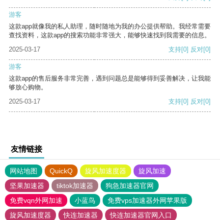
游客
这款app就像我的私人助理，随时随地为我的办公提供帮助。我经常需要
查找资料，这款app的搜索功能非常强大，能够快速找到我需要的信息。
2025-03-17
支持
[0]
反对
[0]
游客
这款app的售后服务非常完善，遇到问题总是能够得到妥善解决，让我能
够放心购物。
2025-03-17
支持
[0]
反对
[0]
友情链接
网站地图
QuickQ
旋风加速度器
旋风加速
坚果加速器
tiktok加速器
狗急加速器官网
免费vqn外网加速
小蓝鸟
免费vps加速器外网苹果版
旋风加速度器
快连加速器
快连加速器官网入口