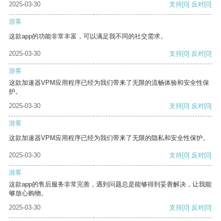
2025-03-30
支持
[0]
反对
[0]
游客
这款app的功能非常丰富，可以满足我不同的社交需求。
2025-03-30
支持
[0]
反对
[0]
游客
这款加速器VPM应用程序已经为我们带来了无限的流畅体验和安全性保
护。
2025-03-30
支持
[0]
反对
[0]
游客
这款加速器VPM应用程序已经为我们带来了无限的隐私和安全性保护。
2025-03-30
支持
[0]
反对
[0]
游客
这款app的售后服务非常完善，遇到问题总是能够得到妥善解决，让我能
够放心购物。
2025-03-30
支持
[0]
反对
[0]