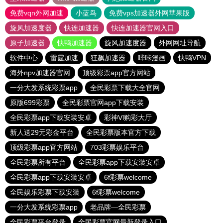
免费vqn外网加速
小蓝鸟
免费vps加速器外网苹果版
旋风加速度器
快连加速器
快连加速器官网入口
原子加速器
快鸭加速器
旋风加速度器
外网网址导航
软件中心
雷霆加速
狂飙加速器
哔咔漫画
快鸭VPN
海外npv加速器官网
顶级彩票app官方网站
一分大发系统彩票app
全民彩票下载大全官网
原版699彩票
全民彩票官网app下载安装
全民彩票app下载安装安卓
彩神Vl购彩大厅
新人送29元彩金平台
全民彩票版本官方下载
顶级彩票app官方网站
703彩票娱乐平台
全民彩票所有平台
全民彩票app下载安装安卓
全民彩票app下载安装安卓
6f彩票welcome
全民娱乐彩票下载安装
6f彩票welcome
一分大发系统彩票app
老品牌—全民彩票
全民彩票平台登录
全民彩票官网最新登录入口