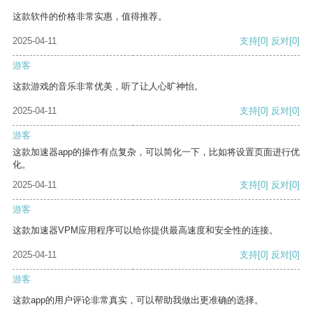
这款软件的价格非常实惠，值得推荐。
2025-04-11
支持
[0]
反对
[0]
游客
这款游戏的音乐非常优美，听了让人心旷神怡。
2025-04-11
支持
[0]
反对
[0]
游客
这款加速器app的操作有点复杂，可以简化一下，比如将设置页面进行优
化。
2025-04-11
支持
[0]
反对
[0]
游客
这款加速器VPM应用程序可以给你提供最高速度和安全性的连接。
2025-04-11
支持
[0]
反对
[0]
游客
这款app的用户评论非常真实，可以帮助我做出更准确的选择。