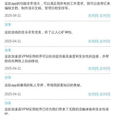
这款app的功能非常强大，可以满足我所有的工作需求。我可以使用它来
编辑文档、制作演示文稿、管理日程安排等。
2025-04-11
支持
[0]
反对
[0]
游客
这款游戏的音乐非常优美，听了让人心旷神怡。
2025-04-11
支持
[0]
反对
[0]
游客
这款加速器VPM应用程序可以给你提供最高速度和安全性的连接，并帮
助你在网络上自由移动。
2025-04-11
支持
[0]
反对
[0]
游客
这款app就像我的私人导师，带领我探索知识的奥秘。
2025-04-11
支持
[0]
反对
[0]
游客
这款加速器VPM应用程序已经为我们带来了无限的流畅体验和安全性保
护。