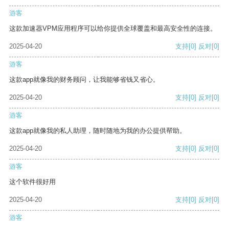
游客
这款加速器VPM应用程序可以给你提供全球覆盖和最高安全性的连接。
2025-04-20
支持
[0]
反对
[0]
游客
这款app就像我的财务顾问，让我能够省钱又省心。
2025-04-20
支持
[0]
反对
[0]
游客
这款app就像我的私人助理，随时随地为我的办公提供帮助。
2025-04-20
支持
[0]
反对
[0]
游客
这个软件很好用
2025-04-20
支持
[0]
反对
[0]
游客