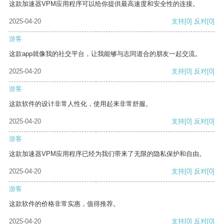
这款加速器VPM应用程序可以给你提供最高速度和安全性的连接。
2025-04-20
支持
[0]
反对
[0]
游客
这款app就像我的社交平台，让我能够与志同道合的朋友一起交流。
2025-04-20
支持
[0]
反对
[0]
游客
这款软件的设计非常人性化，使用起来非常舒服。
2025-04-20
支持
[0]
反对
[0]
游客
这款加速器VPM应用程序已经为我们带来了无限的隐私保护和自由。
2025-04-20
支持
[0]
反对
[0]
游客
这款软件的价格非常实惠，值得推荐。
2025-04-20
支持
[0]
反对
[0]