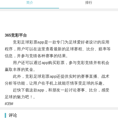
简介
排行
365竞彩平台
竞彩足球彩票app是一款专门为足球爱好者设计的应用
程序，用户可以在这里查看最新的足球赛程、比分、赔率等
信息，并参与竞猜各种赛事的结果。
用户还可以通过app购买彩票，参与竞彩竞猜并有机会
赢取丰厚的奖金。
此外，竞彩足球彩票app还提供实时的赛事直播、战术
分析等功能，让用户在手机上就能尽情享受足球的乐趣。
赶快下载这款app，和朋友一起讨论赛事、比分，感受
足球的魅力吧！。
#39#
评论