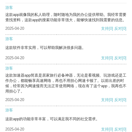
游客
这款app就像我的私人助理，随时随地为我的办公提供帮助。我经常需要
查找资料，这款app的搜索功能非常强大，能够快速找到我需要的信息。
2025-04-20
支持
[0]
反对
[0]
游客
这款软件非常实用，可以帮助我解决很多问题。
2025-04-20
支持
[0]
反对
[0]
游客
这款加速器app简直是居家旅行必备神器，无论是看视频、玩游戏还是工
作办公，都能畅享高速网络，再也不用担心网速卡顿了。以前出差的时
候，经常因为网速慢而无法正常使用网络，现在有了这个app，我再也不
用担心了。
2025-04-20
支持
[0]
反对
[0]
游客
这款app的功能非常丰富，可以满足我不同的社交需求。
2025-04-20
支持
[0]
反对
[0]