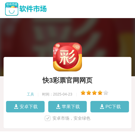
快3彩票官网网页
工具
|
时间：2025-04-23
|
安卓下载
苹果下载
PC下载
安卓市场，安全绿色