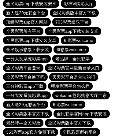
全民彩票app下载安装安卓
彩神Vl购彩大厅
新人送29元彩金平台
全民彩票版本官方下载
顶级彩票app官方网站
703彩票娱乐平台
全民彩票所有平台
全民彩票app下载安装安卓
全民彩票app下载安装安卓
6f彩票welcome
全民娱乐彩票下载安装
6f彩票welcome
一分大发系统彩票app
老品牌—全民彩票
全民彩票平台登录
全民彩票官网最新登录入口
全民彩票平台换了吗
天天彩平台是合法的吗
三分钟彩票app下载
明发彩票平台怎么样
一分大发系统彩票app
welcome盈彩购彩大厅广东
新人送29元彩金平台
6f彩票welcome
全民彩票版本官方下载
全民彩票官网app下载安装
老品牌—全民彩票
全民彩票版本官方下载
353彩票app官方免费下载
全民彩票所有平台