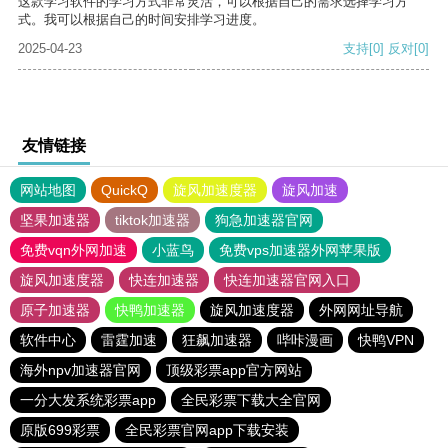
这款学习软件的学习方式非常灵活，可以根据自己的需求选择学习方
式。我可以根据自己的时间安排学习进度。
2025-04-23
支持
[0]
反对
[0]
友情链接
网站地图
QuickQ
旋风加速度器
旋风加速
坚果加速器
tiktok加速器
狗急加速器官网
免费vqn外网加速
小蓝鸟
免费vps加速器外网苹果版
旋风加速度器
快连加速器
快连加速器官网入口
原子加速器
快鸭加速器
旋风加速度器
外网网址导航
软件中心
雷霆加速
狂飙加速器
哔咔漫画
快鸭VPN
海外npv加速器官网
顶级彩票app官方网站
一分大发系统彩票app
全民彩票下载大全官网
原版699彩票
全民彩票官网app下载安装