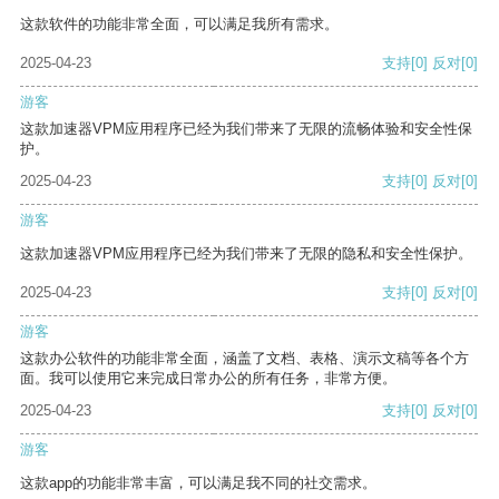
这款软件的功能非常全面，可以满足我所有需求。
2025-04-23
支持
[0]
反对
[0]
游客
这款加速器VPM应用程序已经为我们带来了无限的流畅体验和安全性保
护。
2025-04-23
支持
[0]
反对
[0]
游客
这款加速器VPM应用程序已经为我们带来了无限的隐私和安全性保护。
2025-04-23
支持
[0]
反对
[0]
游客
这款办公软件的功能非常全面，涵盖了文档、表格、演示文稿等各个方
面。我可以使用它来完成日常办公的所有任务，非常方便。
2025-04-23
支持
[0]
反对
[0]
游客
这款app的功能非常丰富，可以满足我不同的社交需求。