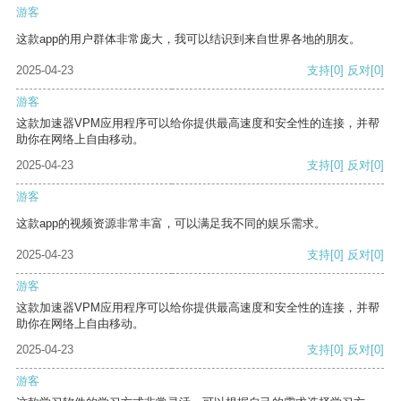
游客
这款app的用户群体非常庞大，我可以结识到来自世界各地的朋友。
2025-04-23
支持
[0]
反对
[0]
游客
这款加速器VPM应用程序可以给你提供最高速度和安全性的连接，并帮
助你在网络上自由移动。
2025-04-23
支持
[0]
反对
[0]
游客
这款app的视频资源非常丰富，可以满足我不同的娱乐需求。
2025-04-23
支持
[0]
反对
[0]
游客
这款加速器VPM应用程序可以给你提供最高速度和安全性的连接，并帮
助你在网络上自由移动。
2025-04-23
支持
[0]
反对
[0]
游客