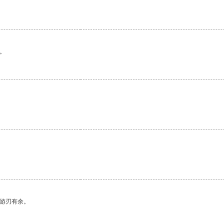
。
中游刃有余。