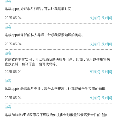
游客
这款app的游戏非常好玩，可以让我消磨时间。
2025-05-04
支持
[0]
反对
[0]
游客
这款app就像我的私人导师，带领我探索知识的奥秘。
2025-05-04
支持
[0]
反对
[0]
游客
这款软件非常实用，可以帮助我解决很多问题。比如，我可以使用它来
查找资料、翻译语言、编写代码等。
2025-05-04
支持
[0]
反对
[0]
游客
这款app的老师非常专业，教学水平很高，让我能够学到实用的知识。
2025-05-04
支持
[0]
反对
[0]
游客
这款加速器VPM应用程序可以给你提供全球覆盖和最高安全性的连接。