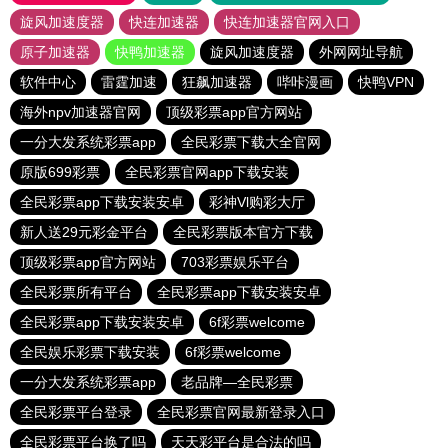
旋风加速度器
快连加速器
快连加速器官网入口
原子加速器
快鸭加速器
旋风加速度器
外网网址导航
软件中心
雷霆加速
狂飙加速器
哔咔漫画
快鸭VPN
海外npv加速器官网
顶级彩票app官方网站
一分大发系统彩票app
全民彩票下载大全官网
原版699彩票
全民彩票官网app下载安装
全民彩票app下载安装安卓
彩神Vl购彩大厅
新人送29元彩金平台
全民彩票版本官方下载
顶级彩票app官方网站
703彩票娱乐平台
全民彩票所有平台
全民彩票app下载安装安卓
全民彩票app下载安装安卓
6f彩票welcome
全民娱乐彩票下载安装
6f彩票welcome
一分大发系统彩票app
老品牌—全民彩票
全民彩票平台登录
全民彩票官网最新登录入口
全民彩票平台换了吗
天天彩平台是合法的吗