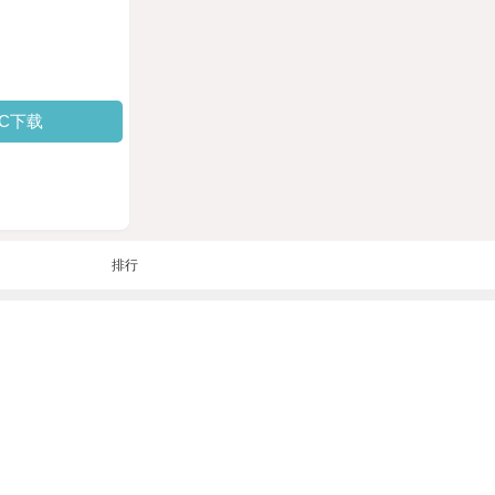
PC下载
排行