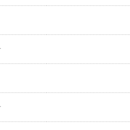
。
。
。