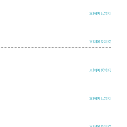
支持
[0]
反对
[0]
支持
[0]
反对
[0]
支持
[0]
反对
[0]
支持
[0]
反对
[0]
支持
[0]
反对
[0]