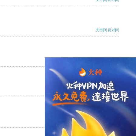
支持
[0]
反对
[0]
支持
[0]
反对
[0]
支持
[0]
反对
[0]
支持
[0]
反对
[0]