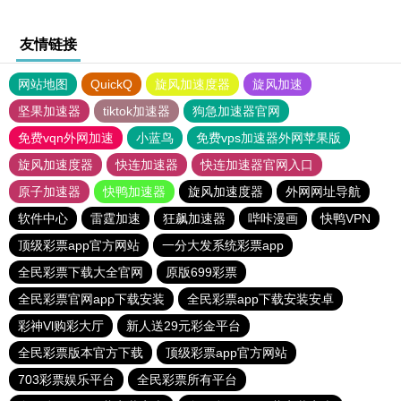
友情链接
网站地图
QuickQ
旋风加速度器
旋风加速
坚果加速器
tiktok加速器
狗急加速器官网
免费vqn外网加速
小蓝鸟
免费vps加速器外网苹果版
旋风加速度器
快连加速器
快连加速器官网入口
原子加速器
快鸭加速器
旋风加速度器
外网网址导航
软件中心
雷霆加速
狂飙加速器
哔咔漫画
快鸭VPN
顶级彩票app官方网站
一分大发系统彩票app
全民彩票下载大全官网
原版699彩票
全民彩票官网app下载安装
全民彩票app下载安装安卓
彩神Vl购彩大厅
新人送29元彩金平台
全民彩票版本官方下载
顶级彩票app官方网站
703彩票娱乐平台
全民彩票所有平台