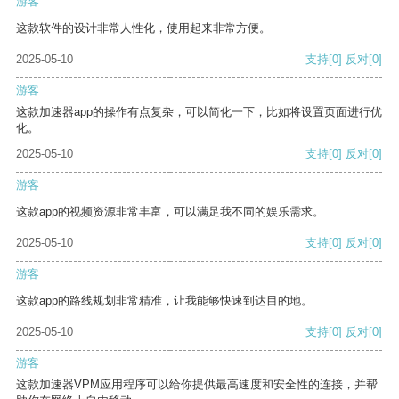
游客
这款软件的设计非常人性化，使用起来非常方便。
2025-05-10
支持
[0]
反对
[0]
游客
这款加速器app的操作有点复杂，可以简化一下，比如将设置页面进行优
化。
2025-05-10
支持
[0]
反对
[0]
游客
这款app的视频资源非常丰富，可以满足我不同的娱乐需求。
2025-05-10
支持
[0]
反对
[0]
游客
这款app的路线规划非常精准，让我能够快速到达目的地。
2025-05-10
支持
[0]
反对
[0]
游客
这款加速器VPM应用程序可以给你提供最高速度和安全性的连接，并帮