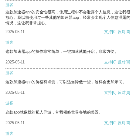
游客
这款加速器app的安全性很高，使用过程中不会泄露个人信息，这让我很
放心。我以前使用过一些其他的加速器app，经常会出现个人信息泄露的
情况，这让我非常担心。
2025-05-11
支持
[0]
反对
[0]
游客
这款加速器app的操作非常简单，一键加速就能开启，非常方便。
2025-05-11
支持
[0]
反对
[0]
游客
这款加速器app的价格有点贵，可以适当降低一些，这样会更加亲民。
2025-05-11
支持
[0]
反对
[0]
游客
这款app就像我的私人导游，带我领略世界各地的美景。
2025-05-11
支持
[0]
反对
[0]
游客