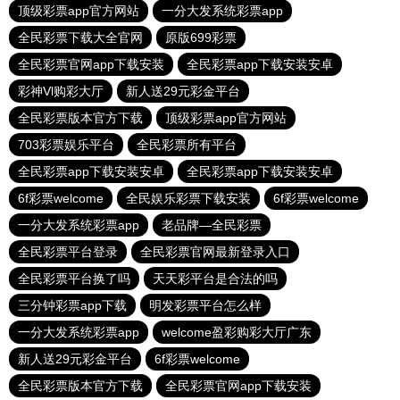
顶级彩票app官方网站
一分大发系统彩票app
全民彩票下载大全官网
原版699彩票
全民彩票官网app下载安装
全民彩票app下载安装安卓
彩神Vl购彩大厅
新人送29元彩金平台
全民彩票版本官方下载
顶级彩票app官方网站
703彩票娱乐平台
全民彩票所有平台
全民彩票app下载安装安卓
全民彩票app下载安装安卓
6f彩票welcome
全民娱乐彩票下载安装
6f彩票welcome
一分大发系统彩票app
老品牌—全民彩票
全民彩票平台登录
全民彩票官网最新登录入口
全民彩票平台换了吗
天天彩平台是合法的吗
三分钟彩票app下载
明发彩票平台怎么样
一分大发系统彩票app
welcome盈彩购彩大厅广东
新人送29元彩金平台
6f彩票welcome
全民彩票版本官方下载
全民彩票官网app下载安装