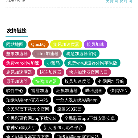
2025-05-15
支持
[0]
反对
[0]
友情链接
网站地图
QuickQ
旋风加速度器
旋风加速
坚果加速器
tiktok加速器
狗急加速器官网
免费vqn外网加速
小蓝鸟
免费vps加速器外网苹果版
旋风加速度器
快连加速器
快连加速器官网入口
原子加速器
快鸭加速器
旋风加速度器
外网网址导航
软件中心
雷霆加速
狂飙加速器
哔咔漫画
快鸭VPN
顶级彩票app官方网站
一分大发系统彩票app
全民彩票下载大全官网
原版699彩票
全民彩票官网app下载安装
全民彩票app下载安装安卓
彩神Vl购彩大厅
新人送29元彩金平台
全民彩票版本官方下载
顶级彩票app官方网站