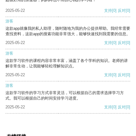
2025-05-22
支持
[0]
反对
[0]
游客
这款app就像我的私人助理，随时随地为我的办公提供帮助。我经常需要
查找资料，这款app的搜索功能非常强大，能够快速找到我需要的信息。
2025-05-22
支持
[0]
反对
[0]
游客
这款学习软件的课程内容非常丰富，涵盖了各个学科的知识。老师的讲
解非常生动，让我能够轻松理解知识点。
2025-05-22
支持
[0]
反对
[0]
游客
这款学习软件的学习方式非常灵活，可以根据自己的需求选择学习方
式。我可以根据自己的时间安排学习进度。
2025-05-22
支持
[0]
反对
[0]