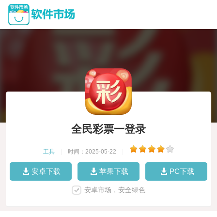
全民彩票一登录
工具
|
时间：2025-05-22
|
安卓下载
苹果下载
PC下载
安卓市场，安全绿色