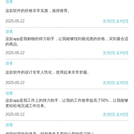
游客
这款软件的价格非常实惠，值得推荐。
2025-05-22
支持
[0]
反对
[0]
游客
这款app是我购物的得力助手，让我能够找到最优惠的价格，买到最合适
的商品。
2025-05-22
支持
[0]
反对
[0]
游客
这款软件的设计非常人性化，使用起来非常舒服。
2025-05-22
支持
[0]
反对
[0]
游客
这款app是我工作上的得力助手，让我的工作效率提高了50%，让我能够
更轻松地完成工作任务。
2025-05-22
支持
[0]
反对
[0]
游客
超级好用的加速器，妈妈再也不用担心我的学习啦！