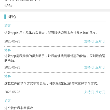
#39#
评论
游客
这款app的用户群体非常庞大，我可以结识到来自世界各地的朋友。
2025-05-23
支持
[0]
反对
[0]
游客
这款app是我购物的得力助手，让我能够找到最优惠的价格，买到最合适
的商品。
2025-05-23
支持
[0]
反对
[0]
游客
这款软件的学习方式非常灵活，可以根据自己的需求选择学习方式。
2025-05-23
支持
[0]
反对
[0]
游客
这个软件我非常喜欢