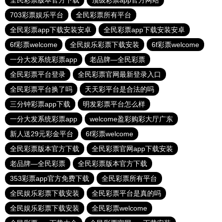
全民彩票版本官方下载
顶级彩票app官方网站
703彩票娱乐平台
全民彩票所有平台
全民彩票app下载安装安卓
全民彩票app下载安装安卓
6f彩票welcome
全民娱乐彩票下载安装
6f彩票welcome
一分大发系统彩票app
老品牌—全民彩票
全民彩票平台登录
全民彩票官网最新登录入口
全民彩票平台换了吗
天天彩平台是合法的吗
三分钟彩票app下载
明发彩票平台怎么样
一分大发系统彩票app
welcome盈彩购彩大厅广东
新人送29元彩金平台
6f彩票welcome
全民彩票版本官方下载
全民彩票官网app下载安装
老品牌—全民彩票
全民彩票版本官方下载
353彩票app官方免费下载
全民彩票所有平台
全民娱乐彩票下载安装
全民彩票平台是真的吗
全民娱乐彩票下载安装
全民彩票welcome