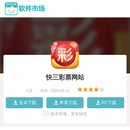
快三彩票网站
工具
|
时间：2025-05-23
|
安卓下载
苹果下载
PC下载
安卓市场，安全绿色