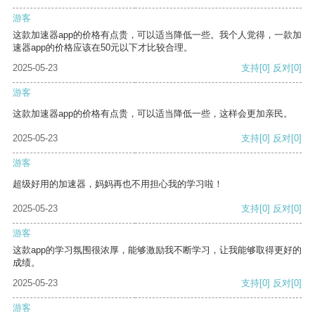
游客
这款加速器app的价格有点贵，可以适当降低一些。我个人觉得，一款加
速器app的价格应该在50元以下才比较合理。
2025-05-23
支持
[0]
反对
[0]
游客
这款加速器app的价格有点贵，可以适当降低一些，这样会更加亲民。
2025-05-23
支持
[0]
反对
[0]
游客
超级好用的加速器，妈妈再也不用担心我的学习啦！
2025-05-23
支持
[0]
反对
[0]
游客
这款app的学习氛围很浓厚，能够激励我不断学习，让我能够取得更好的
成绩。
2025-05-23
支持
[0]
反对
[0]
游客