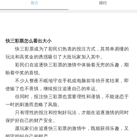
简介
排行
快三彩票怎么看出大小
快三彩票成为了彩民们热衷的投注方式，其简单易懂的
玩法和高奖金的诱惑吸引了大批玩家加入其中。
彩民们在追逐快三彩票的激情中体验着无穷的乐趣，期
盼着中奖的喜悦。
不少人整夜不眠地守在手机或电脑前等待开奖结果，即
使输了也不畏惧，继续投注追逐自己的幸运。
但同时，投注快三彩票也需要理性和谨慎，不能迷恋于
一时的刺激而忽略了风险。
只有理性的投注和控制好玩法，才能在追逐激情的同时
保护好自己的财产安全。
愿玩家们在追逐快三彩票的激情中，既能获得乐趣，又
能守护好自己的财产。