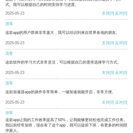
式。我可以根据自己的时间安排学习进度。
2025-05-23
支持
[0]
反对
[0]
游客
这款app的用户群体非常庞大，我可以结识到来自世界各地的朋友。
2025-05-23
支持
[0]
反对
[0]
游客
这款软件的学习方式非常灵活，可以根据自己的需求选择学习方式。
2025-05-23
支持
[0]
反对
[0]
游客
这款加速器app的操作非常简单，一键加速就能开启，非常方便。
2025-05-23
支持
[0]
反对
[0]
游客
这款app让我的工作效率提高了50%，让我能够更轻松地完成工作任务。
我以前经常加班，现在有了这个app，我可以提前下班，有更多的时间陪
伴家人。