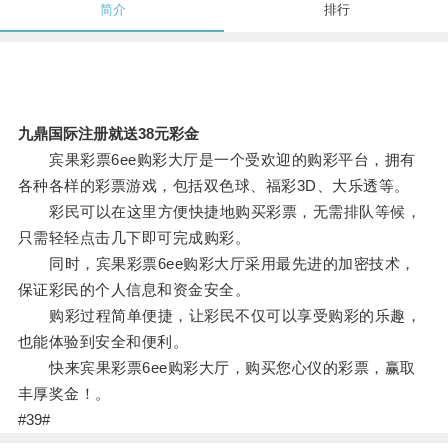
简介
排行
九鼎国际注册就送38元彩金
宾果彩票6ee购彩大厅是一个受欢迎的购彩平台，拥有
各种各样的彩票游戏，包括双色球、福彩3D、大乐透等。
彩民可以在这里方便快捷地购买彩票，无需排队等候，
只需轻轻点击几下即可完成购彩。
同时，宾果彩票6ee购彩大厅采用最先进的加密技术，
保证彩民的个人信息和资金安全。
购彩过程简单便捷，让彩民不仅可以享受购彩的乐趣，
也能体验到安全和便利。
快来宾果彩票6ee购彩大厅，购买您心仪的彩票，赢取
丰厚奖金！。
#39#