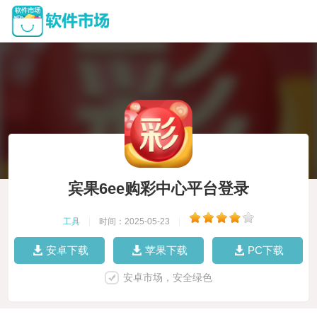
宾果6ee购彩中心平台登录
工具
|
时间：2025-05-23
|
安卓下载
苹果下载
PC下载
安卓市场，安全绿色