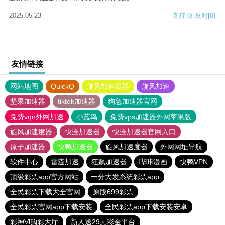
2025-05-23
支持
[0]
反对
[0]
友情链接
网站地图
QuickQ
旋风加速度器
旋风加速
坚果加速器
tiktok加速器
狗急加速器官网
免费vqn外网加速
小蓝鸟
免费vps加速器外网苹果版
旋风加速度器
快连加速器
快连加速器官网入口
原子加速器
快鸭加速器
旋风加速度器
外网网址导航
软件中心
雷霆加速
狂飙加速器
哔咔漫画
快鸭VPN
顶级彩票app官方网站
一分大发系统彩票app
全民彩票下载大全官网
原版699彩票
全民彩票官网app下载安装
全民彩票app下载安装安卓
彩神Vl购彩大厅
新人送29元彩金平台