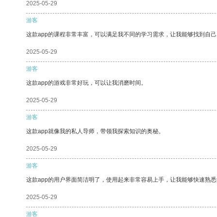
2025-05-29
游客
这款app的课程非常丰富，可以满足我不同的学习需求，让我能够找到自
2025-05-29
游客
这款app的游戏非常好玩，可以让我消磨时间。
2025-05-29
游客
这款app就像我的私人导师，带领我探索知识的奥秘。
2025-05-29
游客
这款app的用户界面简洁明了，使用起来非常容易上手，让我能够快速熟悉
2025-05-29
游客