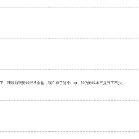
。
了。我以前玩游戏经常会输，现在有了这个app，我的游戏水平提升了不少。