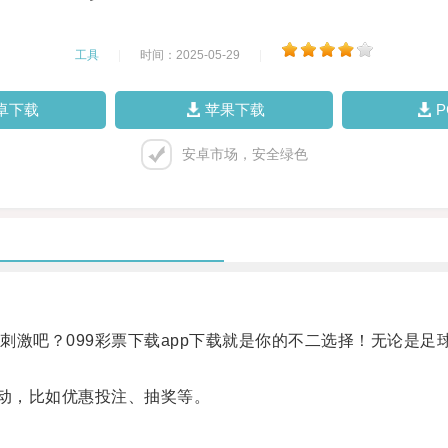
工具
|
时间：2025-05-29
|
卓下载
苹果下载
安卓市场，安全绿色
吧？099彩票下载app下载就是你的不二选择！无论是足
动，比如优惠投注、抽奖等。