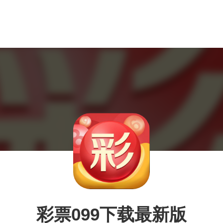
彩票099下载最新版