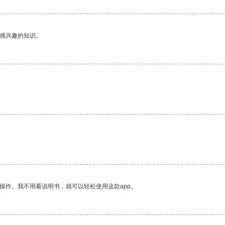
己感兴趣的知识。
操作。我不用看说明书，就可以轻松使用这款app。