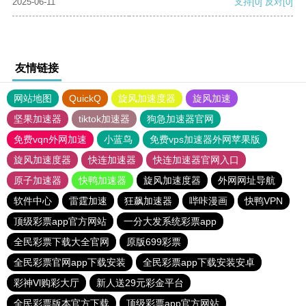
2025-06-11
支持
[0]
反对
[0]
友情链接
网站地图
QuickQ
旋风加速度器
旋风加速
坚果加速器
tiktok加速器
狗急加速器官网
免费vqn外网加速
小蓝鸟
免费vps加速器外网苹果版
旋风加速度器
快连加速器
快连加速器官网入口
原子加速器
快鸭加速器
旋风加速度器
外网网址导航
软件中心
雷霆加速
狂飙加速器
哔咔漫画
快鸭VPN
顶级彩票app官方网站
一分大发系统彩票app
全民彩票下载大全官网
原版699彩票
全民彩票官网app下载安装
全民彩票app下载安装安卓
彩神Vl购彩大厅
新人送29元彩金平台
全民彩票版本官方下载
顶级彩票app官方网站