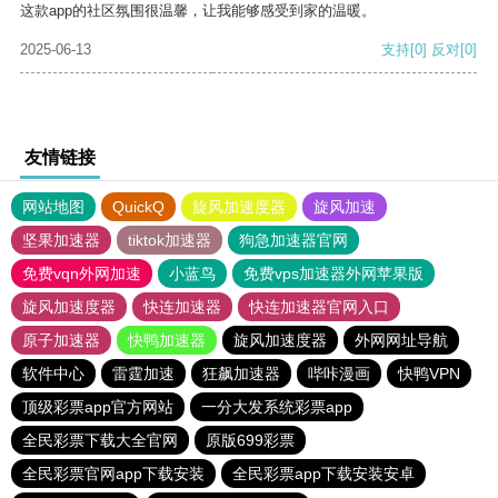
这款app的社区氛围很温馨，让我能够感受到家的温暖。
2025-06-13
支持
[0]
反对
[0]
友情链接
网站地图
QuickQ
旋风加速度器
旋风加速
坚果加速器
tiktok加速器
狗急加速器官网
免费vqn外网加速
小蓝鸟
免费vps加速器外网苹果版
旋风加速度器
快连加速器
快连加速器官网入口
原子加速器
快鸭加速器
旋风加速度器
外网网址导航
软件中心
雷霆加速
狂飙加速器
哔咔漫画
快鸭VPN
顶级彩票app官方网站
一分大发系统彩票app
全民彩票下载大全官网
原版699彩票
全民彩票官网app下载安装
全民彩票app下载安装安卓