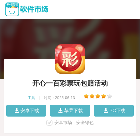
开心一百彩票玩包赔活动
工具
|
时间：2025-06-13
|
安卓下载
苹果下载
PC下载
安卓市场，安全绿色