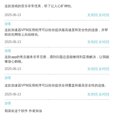
这款游戏的音乐非常优美，听了让人心旷神怡。
2025-06-13
支持
[0]
反对
[0]
游客
这款加速器VPM应用程序可以给你提供最高速度和安全性的连接，并帮
助你在网络上自由移动。
2025-06-13
支持
[0]
反对
[0]
游客
这款app的售后服务非常完善，遇到问题总是能够得到妥善解决，让我能
够放心购物。
2025-06-13
支持
[0]
反对
[0]
游客
这款加速器VPM应用程序可以给你提供全球覆盖和最高安全性的连接。
2025-06-13
支持
[0]
反对
[0]
游客
我喜欢这个软件 作者加油