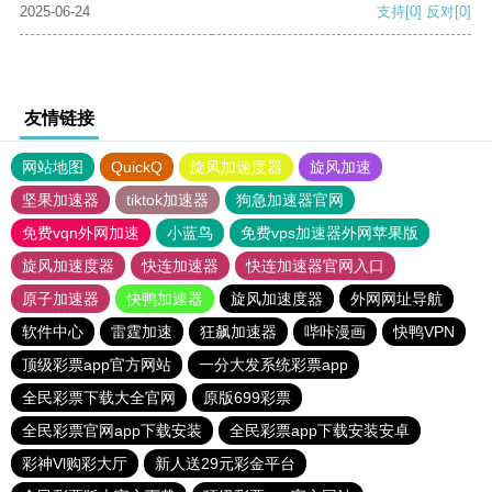
2025-06-24
支持
[0]
反对
[0]
友情链接
网站地图
QuickQ
旋风加速度器
旋风加速
坚果加速器
tiktok加速器
狗急加速器官网
免费vqn外网加速
小蓝鸟
免费vps加速器外网苹果版
旋风加速度器
快连加速器
快连加速器官网入口
原子加速器
快鸭加速器
旋风加速度器
外网网址导航
软件中心
雷霆加速
狂飙加速器
哔咔漫画
快鸭VPN
顶级彩票app官方网站
一分大发系统彩票app
全民彩票下载大全官网
原版699彩票
全民彩票官网app下载安装
全民彩票app下载安装安卓
彩神Vl购彩大厅
新人送29元彩金平台