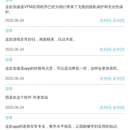
这款加速器VPM应用程序已经为我们带来了无限的隐私保护和安全性保
护。
2025-06-24
支持
[0]
反对
[0]
游客
这款游戏非常好玩，画面精美，玩法丰富。
2025-06-24
支持
[0]
反对
[0]
游客
这款加速器app的价格有点贵，可以适当降低一些，这样会更加亲民。
2025-06-24
支持
[0]
反对
[0]
游客
我喜欢这个软件 作者加油
2025-06-24
支持
[0]
反对
[0]
游客
这款app的老师非常专业，教学水平很高，让我能够学到实用的知识。