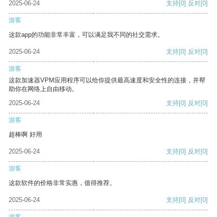
2025-06-24
支持
[0]
反对
[0]
游客
这款app的功能非常丰富，可以满足我不同的社交需求。
2025-06-24
支持
[0]
反对
[0]
游客
这款加速器VPM应用程序可以给你提供最高速度和安全性的连接，并帮
助你在网络上自由移动。
2025-06-24
支持
[0]
反对
[0]
游客
超棒啊 好用
2025-06-24
支持
[0]
反对
[0]
游客
这款软件的价格非常实惠，值得推荐。
2025-06-24
支持
[0]
反对
[0]
游客