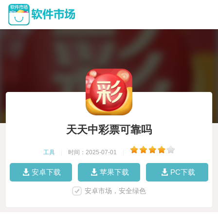
天天中彩票可靠吗
工具
|
时间：2025-07-01
|
安卓下载
苹果下载
PC下载
安卓市场，安全绿色