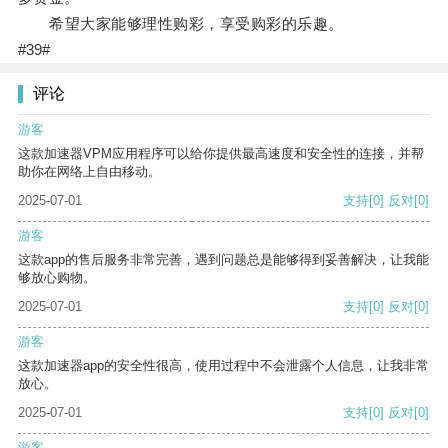
希望大家能够理性购彩，享受购彩的乐趣。
#39#
评论
游客
这款加速器VPM应用程序可以给你提供最高速度和安全性的连接，并帮
助你在网络上自由移动。
2025-07-01
支持
[0]
反对
[0]
游客
这款app的售后服务非常完善，遇到问题总是能够得到妥善解决，让我能
够放心购物。
2025-07-01
支持
[0]
反对
[0]
游客
这款加速器app的安全性很高，使用过程中不会泄露个人信息，让我非常
放心。
2025-07-01
支持
[0]
反对
[0]
游客