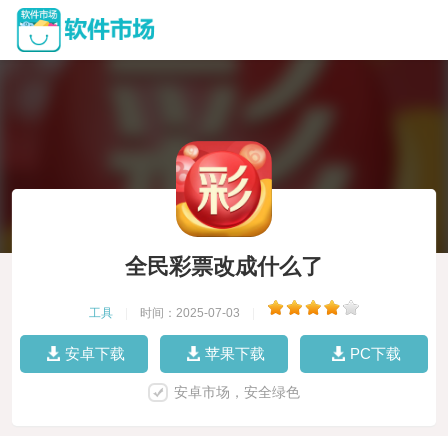
全民彩票改成什么了
工具
|
时间：2025-07-03
|
安卓下载
苹果下载
PC下载
安卓市场，安全绿色