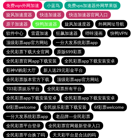
免费vqn外网加速
小蓝鸟
免费vps加速器外网苹果版
旋风加速度器
快连加速器
快连加速器官网入口
原子加速器
快鸭加速器
旋风加速度器
外网网址导航
软件中心
雷霆加速
狂飙加速器
哔咔漫画
快鸭VPN
顶级彩票app官方网站
一分大发系统彩票app
全民彩票下载大全官网
原版699彩票
全民彩票官网app下载安装
全民彩票app下载安装安卓
彩神Vl购彩大厅
新人送29元彩金平台
全民彩票版本官方下载
顶级彩票app官方网站
703彩票娱乐平台
全民彩票所有平台
全民彩票app下载安装安卓
全民彩票app下载安装安卓
6f彩票welcome
全民娱乐彩票下载安装
6f彩票welcome
一分大发系统彩票app
老品牌—全民彩票
全民彩票平台登录
全民彩票官网最新登录入口
全民彩票平台换了吗
天天彩平台是合法的吗