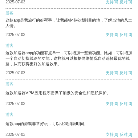
2025-07-03
支持
[0]
反对
[0]
游客
这款app是我旅行的好帮手，让我能够轻松找到目的地，了解当地的风土
人情。
2025-07-03
支持
[0]
反对
[0]
游客
这款加速器app的功能有点单一，可以增加一些新功能。比如，可以增加
一个自动切换线路的功能，这样就可以根据网络情况自动选择最优的线
路，从而获得更好的加速效果。
2025-07-03
支持
[0]
反对
[0]
游客
这款加速器VPM应用程序提供了顶级的安全性和隐私保护。
2025-07-03
支持
[0]
反对
[0]
游客
这款app的游戏非常好玩，可以让我消磨时间。
2025-07-03
支持
[0]
反对
[0]