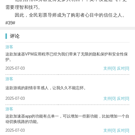
需要理智和技巧。
因此，全民彩票导师成为了购彩者心目中的信任之人。
#39#
评论
游客
这款加速器VPM应用程序已经为我们带来了无限的隐私保护和安全性保
护。
2025-07-03
支持
[0]
反对
[0]
游客
这款游戏的剧情非常感人，让我久久不能忘怀。
2025-07-03
支持
[0]
反对
[0]
游客
这款加速器app的功能有点单一，可以增加一些新功能，比如增加一个自
动切换线路的功能。
2025-07-03
支持
[0]
反对
[0]