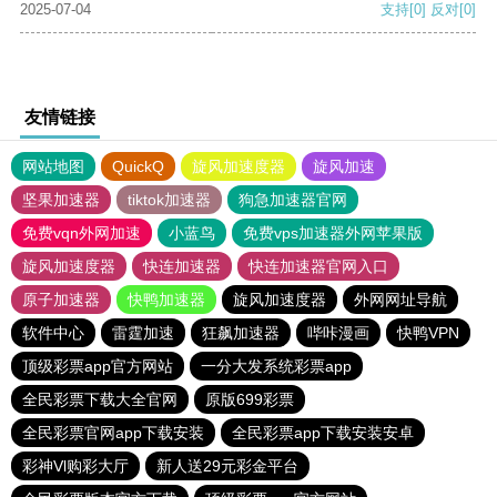
2025-07-04
支持
[0]
反对
[0]
友情链接
网站地图
QuickQ
旋风加速度器
旋风加速
坚果加速器
tiktok加速器
狗急加速器官网
免费vqn外网加速
小蓝鸟
免费vps加速器外网苹果版
旋风加速度器
快连加速器
快连加速器官网入口
原子加速器
快鸭加速器
旋风加速度器
外网网址导航
软件中心
雷霆加速
狂飙加速器
哔咔漫画
快鸭VPN
顶级彩票app官方网站
一分大发系统彩票app
全民彩票下载大全官网
原版699彩票
全民彩票官网app下载安装
全民彩票app下载安装安卓
彩神Vl购彩大厅
新人送29元彩金平台