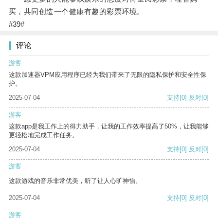
买，共同创造一个健康有趣的彩票环境。
#39#
评论
游客
这款加速器VPM应用程序已经为我们带来了无限的隐私保护和安全性保
护。
2025-07-04
支持
[0]
反对
[0]
游客
这款app是我工作上的得力助手，让我的工作效率提高了50%，让我能够
更轻松地完成工作任务。
2025-07-04
支持
[0]
反对
[0]
游客
这款游戏的音乐非常优美，听了让人心旷神怡。
2025-07-04
支持
[0]
反对
[0]
游客