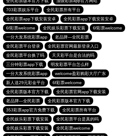
全民彩票版本官方下载
顶级彩票app官方网站
703彩票娱乐平台
全民彩票所有平台
全民彩票app下载安装安卓
全民彩票app下载安装安卓
6f彩票welcome
全民娱乐彩票下载安装
6f彩票welcome
一分大发系统彩票app
老品牌—全民彩票
全民彩票平台登录
全民彩票官网最新登录入口
全民彩票平台换了吗
天天彩平台是合法的吗
三分钟彩票app下载
明发彩票平台怎么样
一分大发系统彩票app
welcome盈彩购彩大厅广东
新人送29元彩金平台
6f彩票welcome
全民彩票版本官方下载
全民彩票官网app下载安装
老品牌—全民彩票
全民彩票版本官方下载
353彩票app官方免费下载
全民彩票所有平台
全民娱乐彩票下载安装
全民彩票平台是真的吗
全民娱乐彩票下载安装
全民彩票welcome