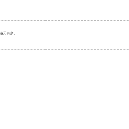
中游刃有余。