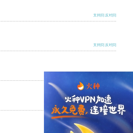
支持
[0]
反对
[0]
支持
[0]
反对
[0]
支持
[0]
反对
[0]
支持
[0]
反对
[0]