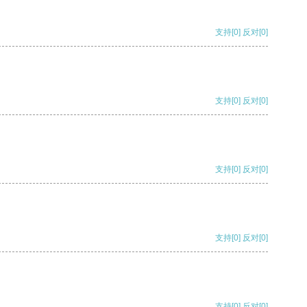
支持
[0]
反对
[0]
支持
[0]
反对
[0]
支持
[0]
反对
[0]
支持
[0]
反对
[0]
支持
[0]
反对
[0]