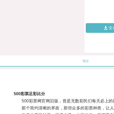
安
简介
500彩票足彩比分
500彩票网官网旧版，曾是无数彩民们每天必上的
那个简约清晰的界面，那些众多的彩票种类，让人