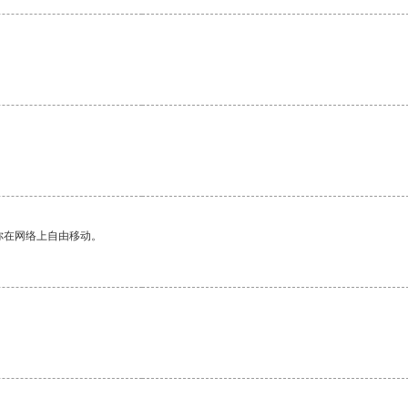
你在网络上自由移动。