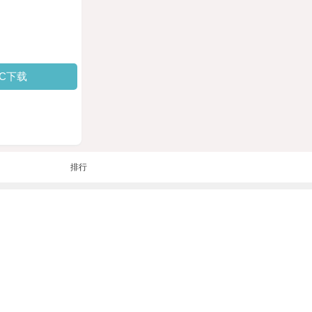
PC下载
排行