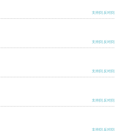
支持
[0]
反对
[0]
支持
[0]
反对
[0]
支持
[0]
反对
[0]
支持
[0]
反对
[0]
支持
[0]
反对
[0]