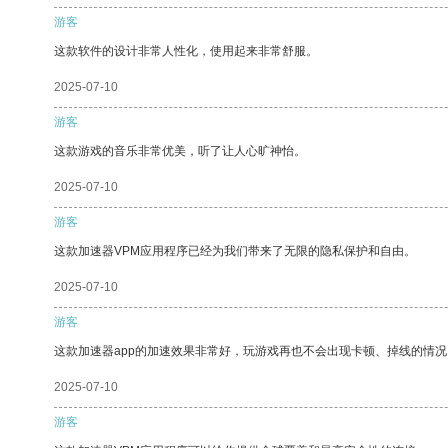
游客
这款软件的设计非常人性化，使用起来非常舒服。
2025-07-10
游客
这款游戏的音乐非常优美，听了让人心旷神怡。
2025-07-10
游客
这款加速器VPM应用程序已经为我们带来了无限的隐私保护和自由。
2025-07-10
游客
这款加速器app的加速效果非常好，玩游戏再也不会出现卡顿、掉线的情况
2025-07-10
游客