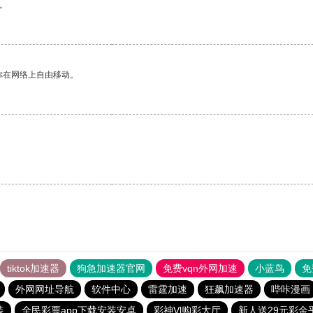
。
你在网络上自由移动。
tiktok加速器
狗急加速器官网
免费vqn外网加速
小蓝鸟
免
外网网址导航
软件中心
雷霆加速
狂飙加速器
哔咔漫画
装
全民彩票app下载安装安卓
彩神Vl购彩大厅
新人送29元彩金