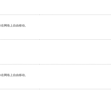
你在网络上自由移动。
你在网络上自由移动。