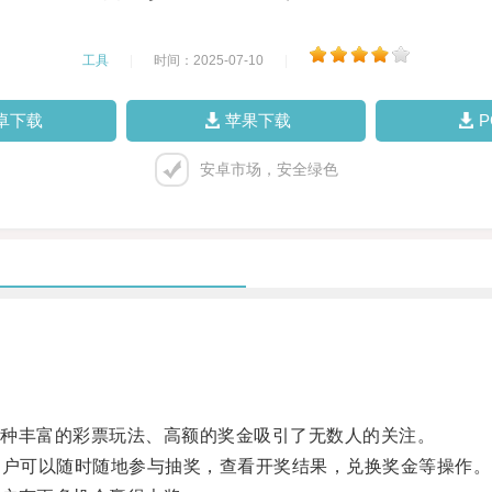
工具
|
时间：2025-07-10
|
卓下载
苹果下载
安卓市场，安全绿色
种丰富的彩票玩法、高额的奖金吸引了无数人的关注。
户可以随时随地参与抽奖，查看开奖结果，兑换奖金等操作。