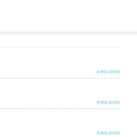
支持
[0]
反对
[0]
支持
[0]
反对
[0]
支持
[0]
反对
[0]