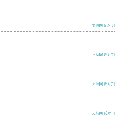
支持
[0]
反对
[0]
支持
[0]
反对
[0]
支持
[0]
反对
[0]
支持
[0]
反对
[0]