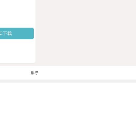
PC下载
排行