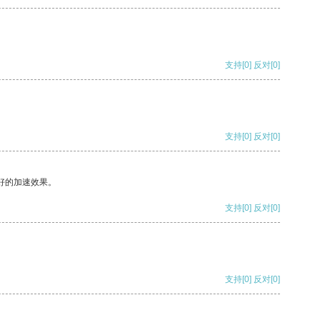
支持
[0]
反对
[0]
支持
[0]
反对
[0]
好的加速效果。
支持
[0]
反对
[0]
支持
[0]
反对
[0]