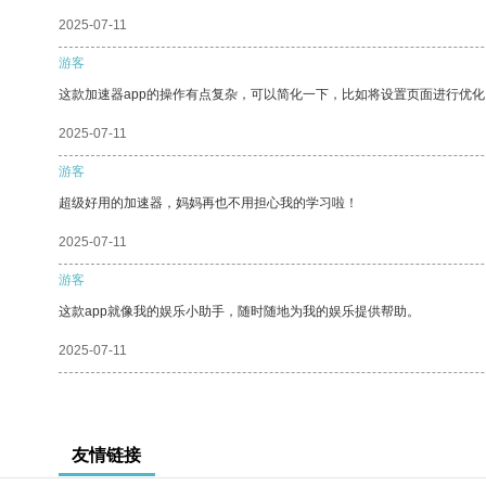
2025-07-11
游客
这款加速器app的操作有点复杂，可以简化一下，比如将设置页面进行优化
2025-07-11
游客
超级好用的加速器，妈妈再也不用担心我的学习啦！
2025-07-11
游客
这款app就像我的娱乐小助手，随时随地为我的娱乐提供帮助。
2025-07-11
友情链接