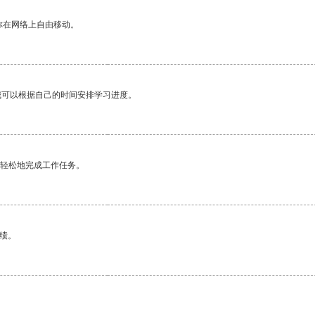
你在网络上自由移动。
我可以根据自己的时间安排学习进度。
更轻松地完成工作任务。
绩。