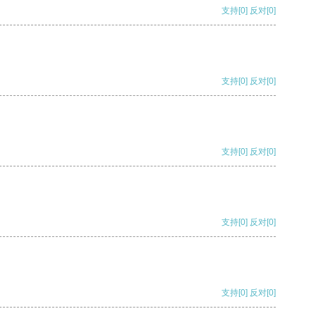
支持
[0]
反对
[0]
支持
[0]
反对
[0]
支持
[0]
反对
[0]
支持
[0]
反对
[0]
支持
[0]
反对
[0]