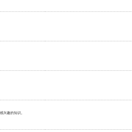
己感兴趣的知识。