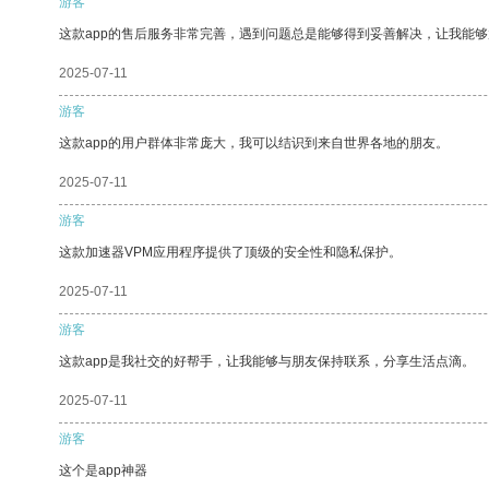
游客
这款app的售后服务非常完善，遇到问题总是能够得到妥善解决，让我能
2025-07-11
游客
这款app的用户群体非常庞大，我可以结识到来自世界各地的朋友。
2025-07-11
游客
这款加速器VPM应用程序提供了顶级的安全性和隐私保护。
2025-07-11
游客
这款app是我社交的好帮手，让我能够与朋友保持联系，分享生活点滴。
2025-07-11
游客
这个是app神器