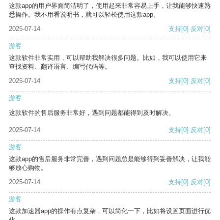
这款app的用户界面简洁明了，使用起来非常容易上手，让我能够快速熟
悉操作。我不用看说明书，就可以轻松使用这款app。
2025-07-14
支持
[0]
反对
[0]
游客
这款软件非常实用，可以帮助我解决很多问题。比如，我可以使用它来
查找资料、翻译语言、编写代码等。
2025-07-14
支持
[0]
反对
[0]
游客
这款软件的售后服务非常好，遇到问题都能得到及时解决。
2025-07-14
支持
[0]
反对
[0]
游客
这款app的售后服务非常完善，遇到问题总是能够得到妥善解决，让我能
够放心购物。
2025-07-14
支持
[0]
反对
[0]
游客
这款加速器app的操作有点复杂，可以简化一下，比如将设置页面进行优
化。