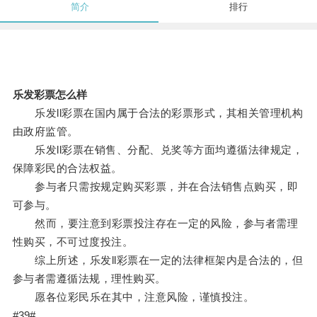
简介
排行
乐发彩票怎么样
乐发ll彩票在国内属于合法的彩票形式，其相关管理机构
由政府监管。
乐发ll彩票在销售、分配、兑奖等方面均遵循法律规定，
保障彩民的合法权益。
参与者只需按规定购买彩票，并在合法销售点购买，即
可参与。
然而，要注意到彩票投注存在一定的风险，参与者需理
性购买，不可过度投注。
综上所述，乐发ll彩票在一定的法律框架内是合法的，但
参与者需遵循法规，理性购买。
愿各位彩民乐在其中，注意风险，谨慎投注。
#39#