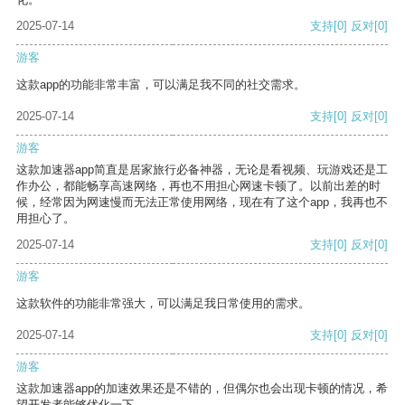
2025-07-14
支持
[0]
反对
[0]
游客
这款app的功能非常丰富，可以满足我不同的社交需求。
2025-07-14
支持
[0]
反对
[0]
游客
这款加速器app简直是居家旅行必备神器，无论是看视频、玩游戏还是工
作办公，都能畅享高速网络，再也不用担心网速卡顿了。以前出差的时
候，经常因为网速慢而无法正常使用网络，现在有了这个app，我再也不
用担心了。
2025-07-14
支持
[0]
反对
[0]
游客
这款软件的功能非常强大，可以满足我日常使用的需求。
2025-07-14
支持
[0]
反对
[0]
游客
这款加速器app的加速效果还是不错的，但偶尔也会出现卡顿的情况，希
望开发者能够优化一下。