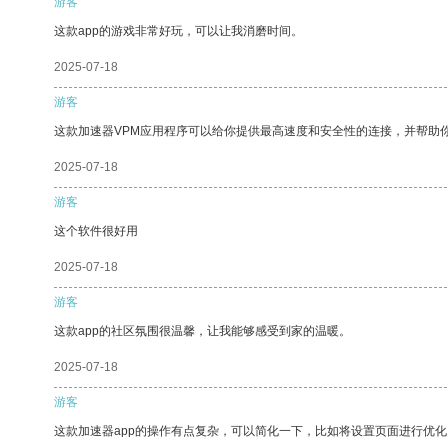
游客
这款app的游戏非常好玩，可以让我消磨时间。
2025-07-18
游客
这款加速器VPM应用程序可以给你提供最高速度和安全性的连接，并帮助
2025-07-18
游客
这个软件很好用
2025-07-18
游客
这款app的社区氛围很温馨，让我能够感受到家的温暖。
2025-07-18
游客
这款加速器app的操作有点复杂，可以简化一下，比如将设置页面进行优化