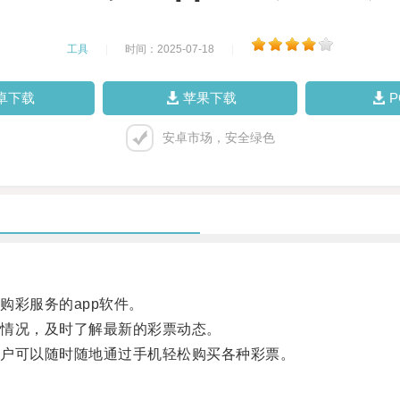
工具
|
时间：2025-07-18
|
卓下载
苹果下载
安卓市场，安全绿色
彩服务的app软件。
情况，及时了解最新的彩票动态。
户可以随时随地通过手机轻松购买各种彩票。