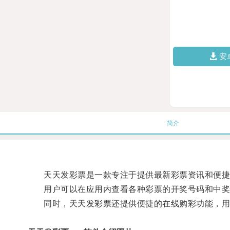
安
简介
天天发彩票是一款专注于提供最新彩票资讯和便捷购
用户可以在应用内查看各种彩票的开奖号码和中奖
同时，天天发彩票还提供便捷的在线购彩功能，用