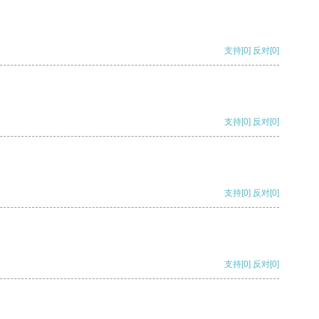
支持
[0]
反对
[0]
支持
[0]
反对
[0]
支持
[0]
反对
[0]
支持
[0]
反对
[0]