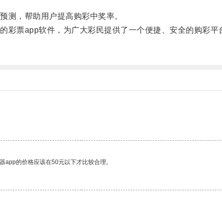
预测，帮助用户提高购彩中奖率。
彩票app软件，为广大彩民提供了一个便捷、安全的购彩平
器app的价格应该在50元以下才比较合理。