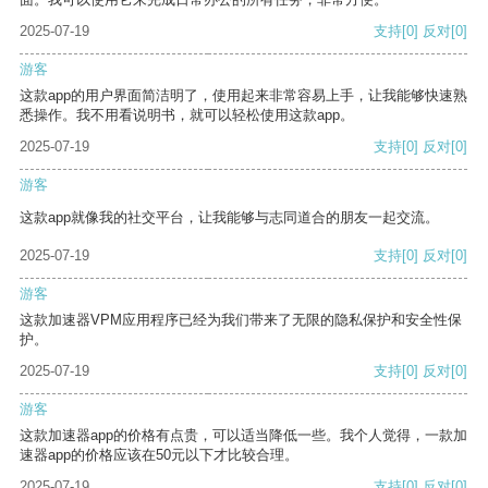
2025-07-19
支持
[0]
反对
[0]
游客
这款app的用户界面简洁明了，使用起来非常容易上手，让我能够快速熟
悉操作。我不用看说明书，就可以轻松使用这款app。
2025-07-19
支持
[0]
反对
[0]
游客
这款app就像我的社交平台，让我能够与志同道合的朋友一起交流。
2025-07-19
支持
[0]
反对
[0]
游客
这款加速器VPM应用程序已经为我们带来了无限的隐私保护和安全性保
护。
2025-07-19
支持
[0]
反对
[0]
游客
这款加速器app的价格有点贵，可以适当降低一些。我个人觉得，一款加
速器app的价格应该在50元以下才比较合理。
2025-07-19
支持
[0]
反对
[0]