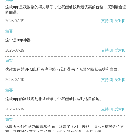
这款app是我购物的得力助手，让我能够找到最优惠的价格，买到最合适
的商品。
2025-07-19
支持
[0]
反对
[0]
游客
这个是app神器
2025-07-19
支持
[0]
反对
[0]
游客
这款加速器VPM应用程序已经为我们带来了无限的隐私保护和自由。
2025-07-19
支持
[0]
反对
[0]
游客
这款app的路线规划非常精准，让我能够快速到达目的地。
2025-07-19
支持
[0]
反对
[0]
游客
这款办公软件的功能非常全面，涵盖了文档、表格、演示文稿等各个方
面。我可以使用它来完成日常办公的所有任务，非常方便。