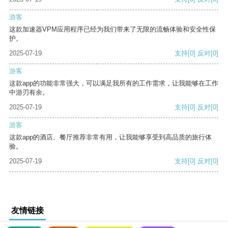
游客
这款加速器VPM应用程序已经为我们带来了无限的流畅体验和安全性保
护。
2025-07-19
支持
[0]
反对
[0]
游客
这款app的功能非常强大，可以满足我所有的工作需求，让我能够在工作
中游刃有余。
2025-07-19
支持
[0]
反对
[0]
游客
这款app的酒店、餐厅推荐非常有用，让我能够享受到高品质的旅行体
验。
2025-07-19
支持
[0]
反对
[0]
友情链接