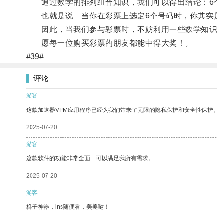
通过数学的排列组合知识，我们可以得出结论：6个
也就是说，当你在彩票上选定6个号码时，你其实是
因此，当我们参与彩票时，不妨利用一些数学知识来
愿每一位购买彩票的朋友都能中得大奖！。
#39#
评论
游客
这款加速器VPM应用程序已经为我们带来了无限的隐私保护和安全性保护
2025-07-20
游客
这款软件的功能非常全面，可以满足我所有需求。
2025-07-20
游客
梯子神器，ins随便看，美美哒！