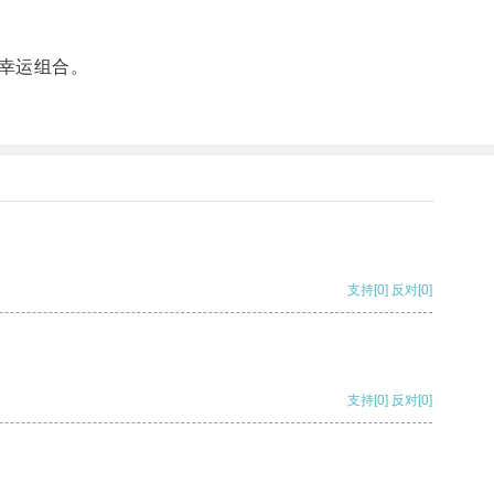
幸运组合。
支持
[0]
反对
[0]
支持
[0]
反对
[0]