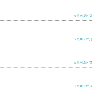
支持
[0]
反对
[0]
支持
[0]
反对
[0]
支持
[0]
反对
[0]
支持
[0]
反对
[0]