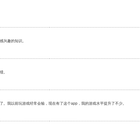
己感兴趣的知识。
绩。
了。我以前玩游戏经常会输，现在有了这个app，我的游戏水平提升了不少。