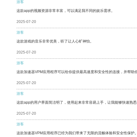
游客
这款app的视频资源非常丰富，可以满足我不同的娱乐需求。
2025-07-20
游客
这款游戏的音乐非常优美，听了让人心旷神怡。
2025-07-20
游客
这款加速器VPM应用程序可以给你提供最高速度和安全性的连接，并帮助
2025-07-20
游客
这款app的用户界面简洁明了，使用起来非常容易上手，让我能够快速熟悉
2025-07-20
游客
这款加速器VPM应用程序已经为我们带来了无限的流畅体验和安全性保护