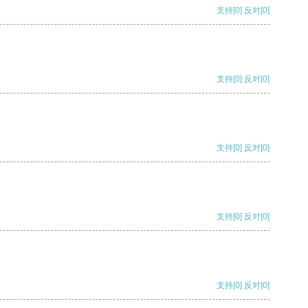
支持
[0]
反对
[0]
支持
[0]
反对
[0]
支持
[0]
反对
[0]
支持
[0]
反对
[0]
支持
[0]
反对
[0]