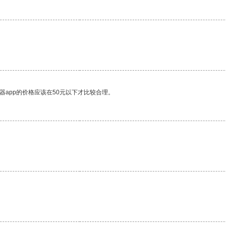
器app的价格应该在50元以下才比较合理。