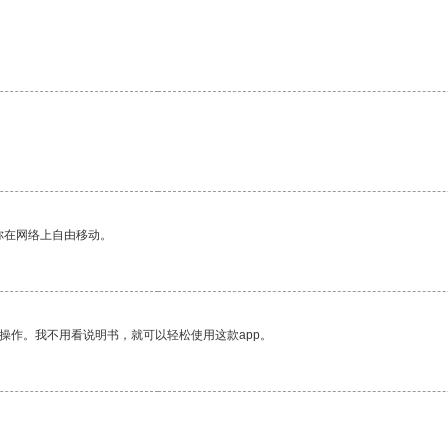
你在网络上自由移动。
操作。我不用看说明书，就可以轻松使用这款app。
。