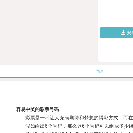
安
简介
容易中奖的彩票号码
彩票是一种让人充满期待和梦想的博彩方式，而在
假如给出6个号码，那么这6个号码可以组成多少组