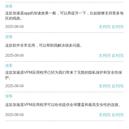
游客
这款加速器app的加速效果一般，可以再提升一下，比如能够支持更多地
区的线路。
2025-08-04
支持
[0]
反对
[0]
游客
这款软件非常实用，可以帮助我解决很多问题。
2025-08-04
支持
[0]
反对
[0]
游客
这款加速器VPM应用程序已经为我们带来了无限的隐私保护和安全性保
护。
2025-08-04
支持
[0]
反对
[0]
游客
这款加速器VPM应用程序可以给你提供全球覆盖和最高安全性的连接。
2025-08-04
支持
[0]
反对
[0]