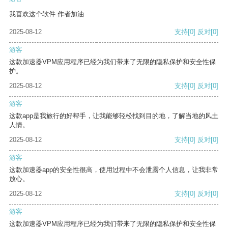
我喜欢这个软件 作者加油
2025-08-12
支持
[0]
反对
[0]
游客
这款加速器VPM应用程序已经为我们带来了无限的隐私保护和安全性保
护。
2025-08-12
支持
[0]
反对
[0]
游客
这款app是我旅行的好帮手，让我能够轻松找到目的地，了解当地的风土
人情。
2025-08-12
支持
[0]
反对
[0]
游客
这款加速器app的安全性很高，使用过程中不会泄露个人信息，让我非常
放心。
2025-08-12
支持
[0]
反对
[0]
游客
这款加速器VPM应用程序已经为我们带来了无限的隐私保护和安全性保