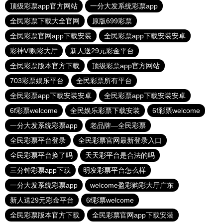
顶级彩票app官方网站
一分大发系统彩票app
全民彩票下载大全官网
原版699彩票
全民彩票官网app下载安装
全民彩票app下载安装安卓
彩神Vl购彩大厅
新人送29元彩金平台
全民彩票版本官方下载
顶级彩票app官方网站
703彩票娱乐平台
全民彩票所有平台
全民彩票app下载安装安卓
全民彩票app下载安装安卓
6f彩票welcome
全民娱乐彩票下载安装
6f彩票welcome
一分大发系统彩票app
老品牌—全民彩票
全民彩票平台登录
全民彩票官网最新登录入口
全民彩票平台换了吗
天天彩平台是合法的吗
三分钟彩票app下载
明发彩票平台怎么样
一分大发系统彩票app
welcome盈彩购彩大厅广东
新人送29元彩金平台
6f彩票welcome
全民彩票版本官方下载
全民彩票官网app下载安装