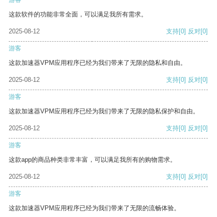
这款软件的功能非常全面，可以满足我所有需求。
2025-08-12
支持
[0]
反对
[0]
游客
这款加速器VPM应用程序已经为我们带来了无限的隐私和自由。
2025-08-12
支持
[0]
反对
[0]
游客
这款加速器VPM应用程序已经为我们带来了无限的隐私保护和自由。
2025-08-12
支持
[0]
反对
[0]
游客
这款app的商品种类非常丰富，可以满足我所有的购物需求。
2025-08-12
支持
[0]
反对
[0]
游客
这款加速器VPM应用程序已经为我们带来了无限的流畅体验。