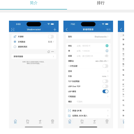
简介
排行