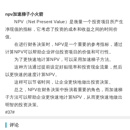
npv加速梯子小火箭
NPV（Net Present Value）是衡量一个投资项目所产生
净现值的指标，它考虑了投资的成本和收益之间的时间价
值。
在进行财务决策时，NPV是一个重要的参考指标，通过
计算NPV可以帮助企业评估投资项目的价值和可行性。
为了更快速地计算NPV，可以采用加速梯子方法。
这种方法通过提前设定好贴现率和投资现金流量，然后
以更快速的速度计算NPV。
这样可以节省时间，让企业更快地做出投资决策。
总之，NPV在财务决策中扮演着重要的角色，而加速梯
子方法可以帮助企业更快速地计算NPV，从而更快速地做出
明智的投资决策。
#37#
评论