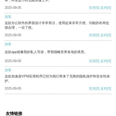
单，即使是小白也能快速上手。
2025-09-05
支持
[0]
反对
[0]
游客
这款办公软件的界面设计非常简洁，使用起来非常方便。功能的布局也
很合理，一目了然。
2025-09-05
支持
[0]
反对
[0]
游客
这款app就像我的私人导游，带我领略世界各地的美景。
2025-09-05
支持
[0]
反对
[0]
游客
这款加速器VPM应用程序已经为我们带来了无限的隐私保护和安全性保
护。
2025-09-05
支持
[0]
反对
[0]
友情链接