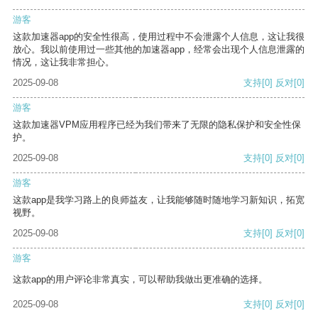
游客
这款加速器app的安全性很高，使用过程中不会泄露个人信息，这让我很
放心。我以前使用过一些其他的加速器app，经常会出现个人信息泄露的
情况，这让我非常担心。
2025-09-08
支持
[0]
反对
[0]
游客
这款加速器VPM应用程序已经为我们带来了无限的隐私保护和安全性保
护。
2025-09-08
支持
[0]
反对
[0]
游客
这款app是我学习路上的良师益友，让我能够随时随地学习新知识，拓宽
视野。
2025-09-08
支持
[0]
反对
[0]
游客
这款app的用户评论非常真实，可以帮助我做出更准确的选择。
2025-09-08
支持
[0]
反对
[0]