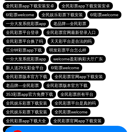
全民彩票app下载安装安卓
全民彩票app下载安装安卓
6f彩票welcome
全民娱乐彩票下载安装
6f彩票welcome
一分大发系统彩票app
老品牌—全民彩票
全民彩票平台登录
全民彩票官网最新登录入口
全民彩票平台换了吗
天天彩平台是合法的吗
三分钟彩票app下载
明发彩票平台怎么样
一分大发系统彩票app
welcome盈彩购彩大厅广东
新人送29元彩金平台
6f彩票welcome
全民彩票版本官方下载
全民彩票官网app下载安装
老品牌—全民彩票
全民彩票版本官方下载
353彩票app官方免费下载
全民彩票所有平台
全民娱乐彩票下载安装
全民彩票平台是真的吗
全民娱乐彩票下载安装
全民彩票welcome
全民彩票app下载大全
全民彩票官网app下载安装
全民彩票app下载安装安卓