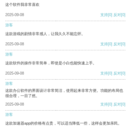
这个软件我非常喜欢
2025-09-08
支持
[0]
反对
[0]
游客
这款游戏的剧情非常感人，让我久久不能忘怀。
2025-09-08
支持
[0]
反对
[0]
游客
这款软件的操作非常简单，即使是小白也能快速上手。
2025-09-08
支持
[0]
反对
[0]
游客
这款办公软件的界面设计非常简洁，使用起来非常方便。功能的布局也
很合理，一目了然。
2025-09-08
支持
[0]
反对
[0]
游客
这款加速器app的价格有点贵，可以适当降低一些，这样会更加亲民。