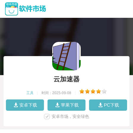
云加速器
工具
|
时间：2025-09-08
|
安卓下载
苹果下载
PC下载
安卓市场，安全绿色