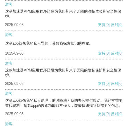
游客
这款加速器VPM应用程序已经为我们带来了无限的流畅体验和安全性保
护。
2025-09-08
支持
[0]
反对
[0]
游客
这款app就像我的私人导师，带领我探索知识的奥秘。
2025-09-08
支持
[0]
反对
[0]
游客
这款加速器VPM应用程序已经为我们带来了无限的隐私保护和安全性保
护。
2025-09-08
支持
[0]
反对
[0]
游客
这款app就像我的私人助理，随时随地为我的办公提供帮助。我经常需要
查找资料，这款app的搜索功能非常强大，能够快速找到我需要的信息。
2025-09-08
支持
[0]
反对
[0]
游客