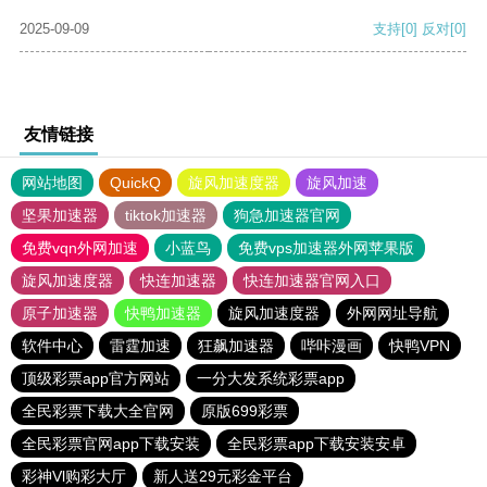
2025-09-09
支持
[0]
反对
[0]
友情链接
网站地图
QuickQ
旋风加速度器
旋风加速
坚果加速器
tiktok加速器
狗急加速器官网
免费vqn外网加速
小蓝鸟
免费vps加速器外网苹果版
旋风加速度器
快连加速器
快连加速器官网入口
原子加速器
快鸭加速器
旋风加速度器
外网网址导航
软件中心
雷霆加速
狂飙加速器
哔咔漫画
快鸭VPN
顶级彩票app官方网站
一分大发系统彩票app
全民彩票下载大全官网
原版699彩票
全民彩票官网app下载安装
全民彩票app下载安装安卓
彩神Vl购彩大厅
新人送29元彩金平台