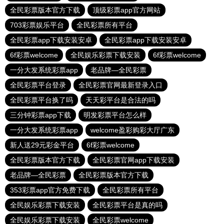
全民彩票版本官方下载
顶级彩票app官方网站
703彩票娱乐平台
全民彩票所有平台
全民彩票app下载安装安卓
全民彩票app下载安装安卓
6f彩票welcome
全民娱乐彩票下载安装
6f彩票welcome
一分大发系统彩票app
老品牌—全民彩票
全民彩票平台登录
全民彩票官网最新登录入口
全民彩票平台换了吗
天天彩平台是合法的吗
三分钟彩票app下载
明发彩票平台怎么样
一分大发系统彩票app
welcome盈彩购彩大厅广东
新人送29元彩金平台
6f彩票welcome
全民彩票版本官方下载
全民彩票官网app下载安装
老品牌—全民彩票
全民彩票版本官方下载
353彩票app官方免费下载
全民彩票所有平台
全民娱乐彩票下载安装
全民彩票平台是真的吗
全民娱乐彩票下载安装
全民彩票welcome