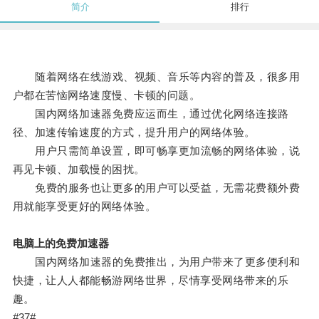
简介
排行
随着网络在线游戏、视频、音乐等内容的普及，很多用
户都在苦恼网络速度慢、卡顿的问题。
国内网络加速器免费应运而生，通过优化网络连接路
径、加速传输速度的方式，提升用户的网络体验。
用户只需简单设置，即可畅享更加流畅的网络体验，说
再见卡顿、加载慢的困扰。
免费的服务也让更多的用户可以受益，无需花费额外费
用就能享受更好的网络体验。
电脑上的免费加速器
国内网络加速器的免费推出，为用户带来了更多便利和
快捷，让人人都能畅游网络世界，尽情享受网络带来的乐
趣。
#37#