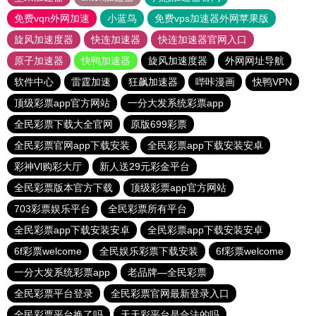
免费vqn外网加速
小蓝鸟
免费vps加速器外网苹果版
旋风加速度器
快连加速器
快连加速器官网入口
原子加速器
快鸭加速器
旋风加速度器
外网网址导航
软件中心
雷霆加速
狂飙加速器
哔咔漫画
快鸭VPN
顶级彩票app官方网站
一分大发系统彩票app
全民彩票下载大全官网
原版699彩票
全民彩票官网app下载安装
全民彩票app下载安装安卓
彩神Vl购彩大厅
新人送29元彩金平台
全民彩票版本官方下载
顶级彩票app官方网站
703彩票娱乐平台
全民彩票所有平台
全民彩票app下载安装安卓
全民彩票app下载安装安卓
6f彩票welcome
全民娱乐彩票下载安装
6f彩票welcome
一分大发系统彩票app
老品牌—全民彩票
全民彩票平台登录
全民彩票官网最新登录入口
全民彩票平台换了吗
天天彩平台是合法的吗