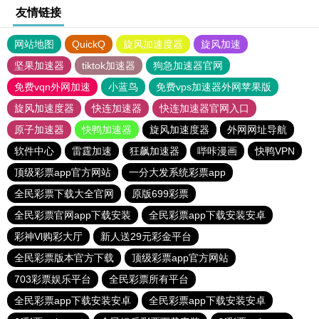
友情链接
网站地图
QuickQ
旋风加速度器
旋风加速
坚果加速器
tiktok加速器
狗急加速器官网
免费vqn外网加速
小蓝鸟
免费vps加速器外网苹果版
旋风加速度器
快连加速器
快连加速器官网入口
原子加速器
快鸭加速器
旋风加速度器
外网网址导航
软件中心
雷霆加速
狂飙加速器
哔咔漫画
快鸭VPN
顶级彩票app官方网站
一分大发系统彩票app
全民彩票下载大全官网
原版699彩票
全民彩票官网app下载安装
全民彩票app下载安装安卓
彩神Vl购彩大厅
新人送29元彩金平台
全民彩票版本官方下载
顶级彩票app官方网站
703彩票娱乐平台
全民彩票所有平台
全民彩票app下载安装安卓
全民彩票app下载安装安卓