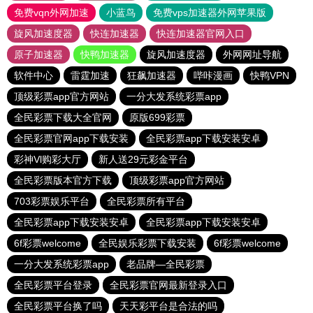
免费vqn外网加速
小蓝鸟
免费vps加速器外网苹果版
旋风加速度器
快连加速器
快连加速器官网入口
原子加速器
快鸭加速器
旋风加速度器
外网网址导航
软件中心
雷霆加速
狂飙加速器
哔咔漫画
快鸭VPN
顶级彩票app官方网站
一分大发系统彩票app
全民彩票下载大全官网
原版699彩票
全民彩票官网app下载安装
全民彩票app下载安装安卓
彩神Vl购彩大厅
新人送29元彩金平台
全民彩票版本官方下载
顶级彩票app官方网站
703彩票娱乐平台
全民彩票所有平台
全民彩票app下载安装安卓
全民彩票app下载安装安卓
6f彩票welcome
全民娱乐彩票下载安装
6f彩票welcome
一分大发系统彩票app
老品牌—全民彩票
全民彩票平台登录
全民彩票官网最新登录入口
全民彩票平台换了吗
天天彩平台是合法的吗