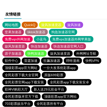
友情链接
网站地图
QuickQ
旋风加速度器
旋风加速
坚果加速器
tiktok加速器
狗急加速器官网
免费vqn外网加速
小蓝鸟
免费vps加速器外网苹果版
旋风加速度器
快连加速器
快连加速器官网入口
原子加速器
快鸭加速器
旋风加速度器
外网网址导航
软件中心
雷霆加速
狂飙加速器
哔咔漫画
快鸭VPN
顶级彩票app官方网站
一分大发系统彩票app
全民彩票下载大全官网
原版699彩票
全民彩票官网app下载安装
全民彩票app下载安装安卓
彩神Vl购彩大厅
新人送29元彩金平台
全民彩票版本官方下载
顶级彩票app官方网站
703彩票娱乐平台
全民彩票所有平台