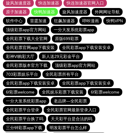
旋风加速度器
快连加速器
快连加速器官网入口
原子加速器
快鸭加速器
旋风加速度器
外网网址导航
软件中心
雷霆加速
狂飙加速器
哔咔漫画
快鸭VPN
顶级彩票app官方网站
一分大发系统彩票app
全民彩票下载大全官网
原版699彩票
全民彩票官网app下载安装
全民彩票app下载安装安卓
彩神Vl购彩大厅
新人送29元彩金平台
全民彩票版本官方下载
顶级彩票app官方网站
703彩票娱乐平台
全民彩票所有平台
全民彩票app下载安装安卓
全民彩票app下载安装安卓
6f彩票welcome
全民娱乐彩票下载安装
6f彩票welcome
一分大发系统彩票app
老品牌—全民彩票
全民彩票平台登录
全民彩票官网最新登录入口
全民彩票平台换了吗
天天彩平台是合法的吗
三分钟彩票app下载
明发彩票平台怎么样