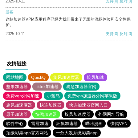
2025-10-11
支持
[0]
反对
[0]
游客
这款加速器VPM应用程序已经为我们带来了无限的流畅体验和安全性保
护。
2025-10-11
支持
[0]
反对
[0]
友情链接
网站地图
QuickQ
旋风加速度器
旋风加速
坚果加速器
tiktok加速器
狗急加速器官网
免费vqn外网加速
小蓝鸟
免费vps加速器外网苹果版
旋风加速度器
快连加速器
快连加速器官网入口
原子加速器
快鸭加速器
旋风加速度器
外网网址导航
软件中心
雷霆加速
狂飙加速器
哔咔漫画
快鸭VPN
顶级彩票app官方网站
一分大发系统彩票app