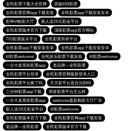
全民彩票下载大全官网
原版699彩票
全民彩票官网app下载安装
全民彩票app下载安装安卓
彩神Vl购彩大厅
新人送29元彩金平台
全民彩票版本官方下载
顶级彩票app官方网站
703彩票娱乐平台
全民彩票所有平台
全民彩票app下载安装安卓
全民彩票app下载安装安卓
6f彩票welcome
全民娱乐彩票下载安装
6f彩票welcome
一分大发系统彩票app
老品牌—全民彩票
全民彩票平台登录
全民彩票官网最新登录入口
全民彩票平台换了吗
天天彩平台是合法的吗
三分钟彩票app下载
明发彩票平台怎么样
一分大发系统彩票app
welcome盈彩购彩大厅广东
新人送29元彩金平台
6f彩票welcome
全民彩票版本官方下载
全民彩票官网app下载安装
老品牌—全民彩票
全民彩票版本官方下载