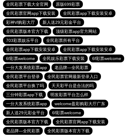
全民彩票下载大全官网
原版699彩票
全民彩票官网app下载安装
全民彩票app下载安装安卓
彩神Vl购彩大厅
新人送29元彩金平台
全民彩票版本官方下载
顶级彩票app官方网站
703彩票娱乐平台
全民彩票所有平台
全民彩票app下载安装安卓
全民彩票app下载安装安卓
6f彩票welcome
全民娱乐彩票下载安装
6f彩票welcome
一分大发系统彩票app
老品牌—全民彩票
全民彩票平台登录
全民彩票官网最新登录入口
全民彩票平台换了吗
天天彩平台是合法的吗
三分钟彩票app下载
明发彩票平台怎么样
一分大发系统彩票app
welcome盈彩购彩大厅广东
新人送29元彩金平台
6f彩票welcome
全民彩票版本官方下载
全民彩票官网app下载安装
老品牌—全民彩票
全民彩票版本官方下载