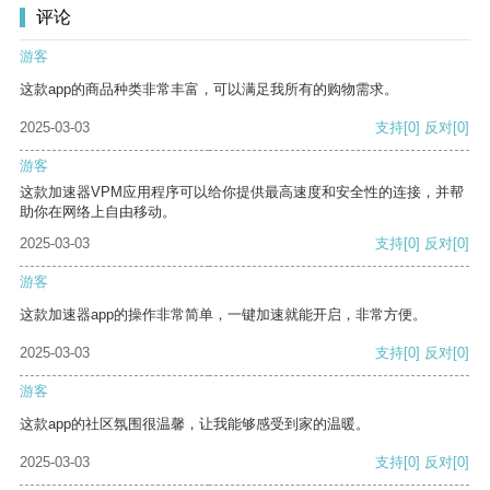
评论
游客
这款app的商品种类非常丰富，可以满足我所有的购物需求。
2025-03-03
支持
[0]
反对
[0]
游客
这款加速器VPM应用程序可以给你提供最高速度和安全性的连接，并帮
助你在网络上自由移动。
2025-03-03
支持
[0]
反对
[0]
游客
这款加速器app的操作非常简单，一键加速就能开启，非常方便。
2025-03-03
支持
[0]
反对
[0]
游客
这款app的社区氛围很温馨，让我能够感受到家的温暖。
2025-03-03
支持
[0]
反对
[0]