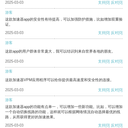
2025-03-03
支持
[0]
反对
[0]
游客
这款加速器app的安全性有待提高，可以加强防护措施，比如增加双重验
证。
2025-03-03
支持
[0]
反对
[0]
游客
这款app的用户群体非常庞大，我可以结识到来自世界各地的朋友。
2025-03-03
支持
[0]
反对
[0]
游客
这款加速器VPM应用程序可以给你提供最高速度和安全性的连接。
2025-03-03
支持
[0]
反对
[0]
游客
这款加速器app的功能有点单一，可以增加一些新功能。比如，可以增加
一个自动切换线路的功能，这样就可以根据网络情况自动选择最优的线
路，从而获得更好的加速效果。
2025-03-03
支持
[0]
反对
[0]