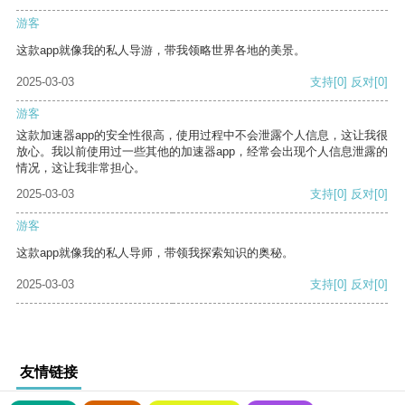
游客
这款app就像我的私人导游，带我领略世界各地的美景。
2025-03-03
支持
[0]
反对
[0]
游客
这款加速器app的安全性很高，使用过程中不会泄露个人信息，这让我很
放心。我以前使用过一些其他的加速器app，经常会出现个人信息泄露的
情况，这让我非常担心。
2025-03-03
支持
[0]
反对
[0]
游客
这款app就像我的私人导师，带领我探索知识的奥秘。
2025-03-03
支持
[0]
反对
[0]
友情链接