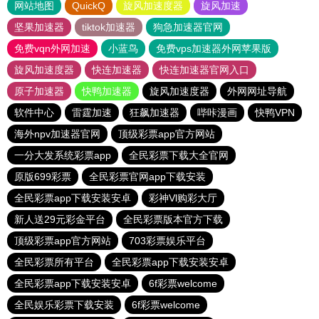
网站地图
QuickQ
旋风加速度器
旋风加速
坚果加速器
tiktok加速器
狗急加速器官网
免费vqn外网加速
小蓝鸟
免费vps加速器外网苹果版
旋风加速度器
快连加速器
快连加速器官网入口
原子加速器
快鸭加速器
旋风加速度器
外网网址导航
软件中心
雷霆加速
狂飙加速器
哔咔漫画
快鸭VPN
海外npv加速器官网
顶级彩票app官方网站
一分大发系统彩票app
全民彩票下载大全官网
原版699彩票
全民彩票官网app下载安装
全民彩票app下载安装安卓
彩神Vl购彩大厅
新人送29元彩金平台
全民彩票版本官方下载
顶级彩票app官方网站
703彩票娱乐平台
全民彩票所有平台
全民彩票app下载安装安卓
全民彩票app下载安装安卓
6f彩票welcome
全民娱乐彩票下载安装
6f彩票welcome