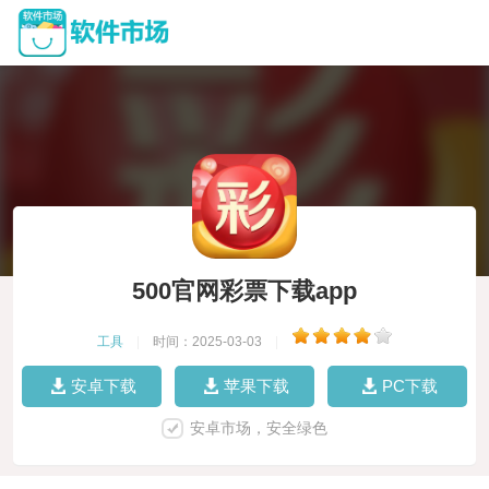
500官网彩票下载app
工具
|
时间：2025-03-03
|
安卓下载
苹果下载
PC下载
安卓市场，安全绿色