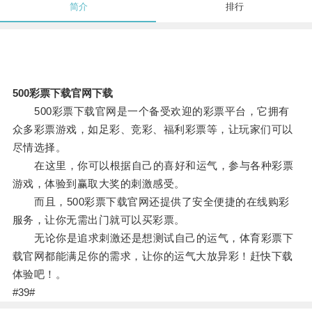
简介
排行
500彩票下载官网下载
500彩票下载官网是一个备受欢迎的彩票平台，它拥有
众多彩票游戏，如足彩、竞彩、福利彩票等，让玩家们可以
尽情选择。
在这里，你可以根据自己的喜好和运气，参与各种彩票
游戏，体验到赢取大奖的刺激感受。
而且，500彩票下载官网还提供了安全便捷的在线购彩
服务，让你无需出门就可以买彩票。
无论你是追求刺激还是想测试自己的运气，体育彩票下
载官网都能满足你的需求，让你的运气大放异彩！赶快下载
体验吧！。
#39#