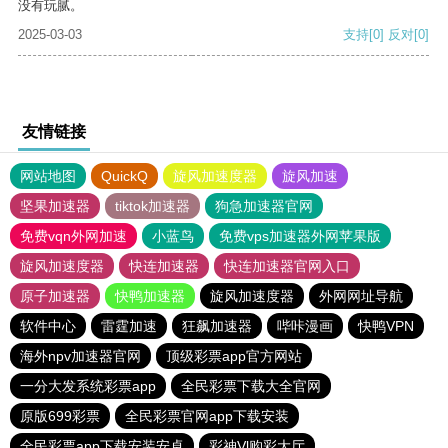
没有玩腻。
2025-03-03
支持
[0]
反对
[0]
友情链接
网站地图
QuickQ
旋风加速度器
旋风加速
坚果加速器
tiktok加速器
狗急加速器官网
免费vqn外网加速
小蓝鸟
免费vps加速器外网苹果版
旋风加速度器
快连加速器
快连加速器官网入口
原子加速器
快鸭加速器
旋风加速度器
外网网址导航
软件中心
雷霆加速
狂飙加速器
哔咔漫画
快鸭VPN
海外npv加速器官网
顶级彩票app官方网站
一分大发系统彩票app
全民彩票下载大全官网
原版699彩票
全民彩票官网app下载安装
全民彩票app下载安装安卓
彩神Vl购彩大厅